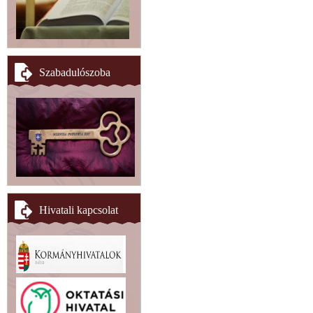
Szabadulószoba
Hivatali kapcsolat