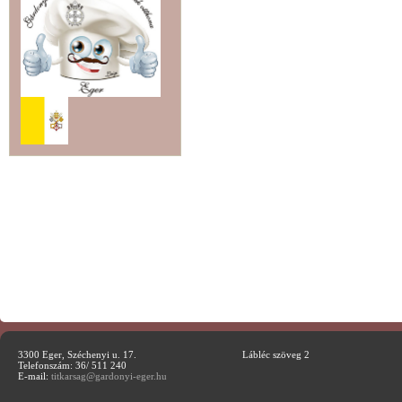
3300 Eger, Széchenyi u. 17.
Lábléc szöveg 2
Telefonszám: 36/ 511 240
E-mail:
titkarsag@gardonyi-eger.hu