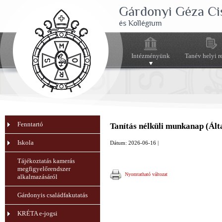
Gárdonyi Géza Ci
és Kollégium
Intézményünk
Tanév helyi r
Fenntartó
Tanítás nélküli munkanap (Ált
Iskola
Dátum: 2026-06-16 |
Tájékoztatás kamerás
megfigyelőrendszer
Nyomtatható változat
alkalmazásáról
Gárdonyis családfakutatás
KRÉTA e-jogsi