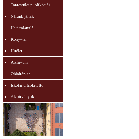
Tantestület publikációi
Nálunk jártak
Határtalanul!
Könyvtár
Hitélet
Archívum
Oldaltérkép
Iskolai űrlapkitöltő
Alapítványok