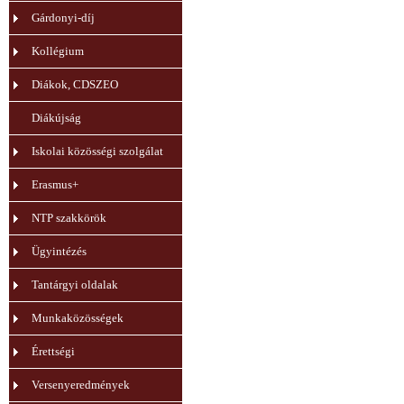
Gárdonyi-díj
Kollégium
Diákok, CDSZEO
Diákújság
Iskolai közösségi szolgálat
Erasmus+
NTP szakkörök
Ügyintézés
Tantárgyi oldalak
Munkaközösségek
Érettségi
Versenyeredmények