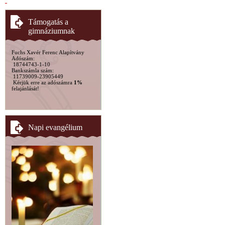
Támogatás a
gimnáziumnak
Fuchs Xavér Ferenc Alapítvány
Adószám:
18744743-1-10
Bankszámla szám:
11739009-23905449
Kérjük erre az adószámra
1%
felajánlását!
Napi evangélium