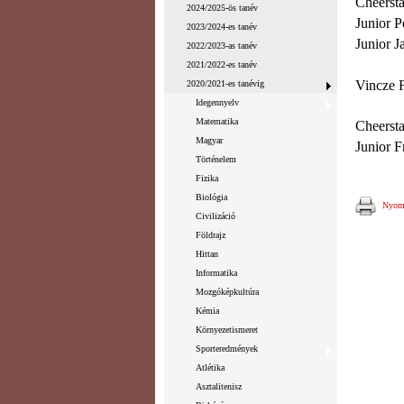
Cheerst
2024/2025-ös tanév
Junior 
2023/2024-es tanév
Junior J
2022/2023-as tanév
2021/2022-es tanév
Vincze F
2020/2021-es tanévig
Idegennyelv
Matematika
Cheersta
Magyar
Junior F
Történelem
Fizika
Biológia
Nyomt
Civilizáció
Földrajz
Hittan
Informatika
Mozgóképkultúra
Kémia
Környezetismeret
Sporteredmények
Atlétika
Asztalitenisz