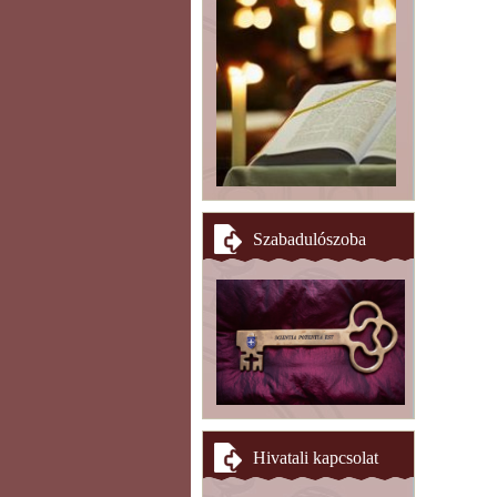
Szabadulószoba
Hivatali kapcsolat