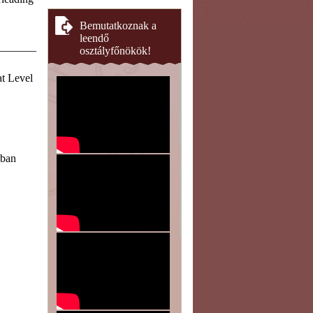
Bemutatkoznak a
leendő
_______
osztályfőnökök!
at Level
ában