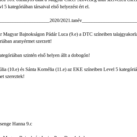
l 5 kategóriában társaival első helyezést ért el.
_____________________2020/2021.tanév______________________
r Magyar Bajnokságon Pádár Luca (9.e) a DTC színeiben talajgyakorl
riában aranyérmet szerzett!
tegóriában szintén első helyen állt a dobogón!
úlia (10.e) és Sánta Kornélia (11.e) az EKE színeiben Level 5 kategóri
et szereztek!
Csenge Hanna 9.c