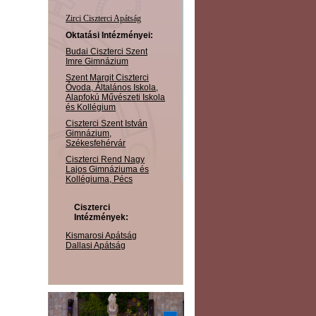
Zirci Ciszterci Apátság
Oktatási Intézményei:
Budai Ciszterci Szent
Imre Gimnázium
Szent Margit Ciszterci
Óvoda, Általános Iskola,
Alapfokú Művészeti Iskola
és Kollégium
Ciszterci Szent István
Gimnázium,
Székesfehérvár
Ciszterci Rend Nagy
Lajos Gimnáziuma és
Kollégiuma, Pécs
Ciszterci
Intézmények:
Kismarosi Apátság
Dallasi Apátság