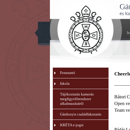
Gá
és K
I
Fenntartó
Cheerl
______
Iskola
Tájékoztatás kamerás
Bátori C
megfigyelőrendszer
Open ver
alkalmazásáról
Team ver
Gárdonyis családfakutatás
KRÉTA e-jogsi
Pádár Lu