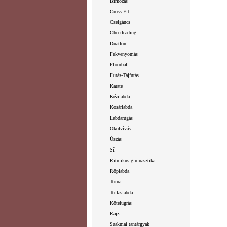
Birkózás
Cross-Fit
Cselgáncs
Cheerleading
Duatlon
Fekvenyomás
Floorball
Futás-Tájfutás
Karate
Kézilabda
Kosárlabda
Labdarúgás
Ökölvívás
Úszás
Sí
Ritmikus gimnasztika
Röplabda
Torna
Tollaslabda
Kötélugrás
Rajz
Szakmai tantárgyak