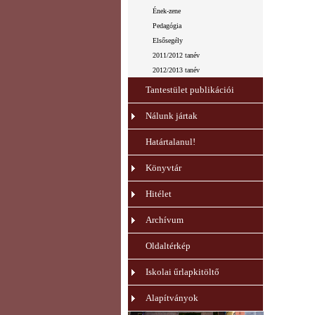
Ének-zene
Pedagógia
Elsősegély
2011/2012 tanév
2012/2013 tanév
Tantestület publikációi
Nálunk jártak
Határtalanul!
Könyvtár
Hitélet
Archívum
Oldaltérkép
Iskolai űrlapkitöltő
Alapítványok