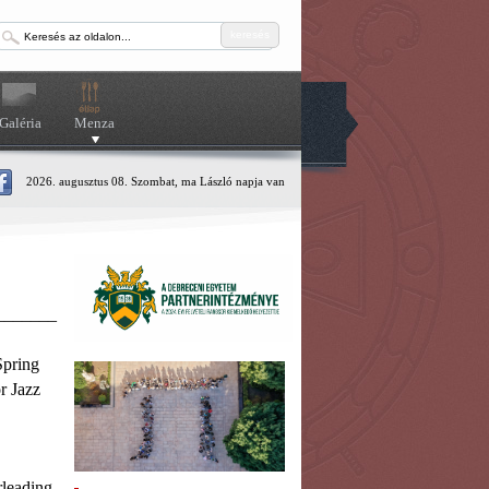
keresés
Galéria
Menza
2026. augusztus 08. Szombat, ma László napja van
_______
Spring
r Jazz
rleading