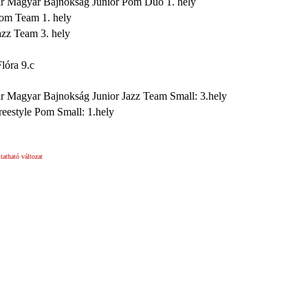
ar Magyar Bajnokság Junior Pom Duo 1. hely
Pom Team 1. hely
azz Team 3. hely
lóra 9.c
r Magyar Bajnokság Junior Jazz Team Small: 3.hely
reestyle Pom Small: 1.hely
atható változat