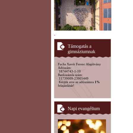
Támogatás a
gimnáziumnak
Fuchs Xavér Ferenc Alapítvány
Adószám:
18744743-1-10
Bankszámla szám:
11739009-23905449
Kérjük erre az adószámra
1%
felajánlását!
Napi evangélium