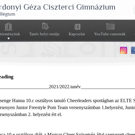
rdonyi Géza Ciszterci Gimnázium
ollégium
ntézményünk
Tanév helyi rendje
Kapcsolat
YouTube csatornák
eading
_____________________2021/2022.tanév______________________
senge Hanna 10.c osztályos tanuló Cheerleaders sportágban az ELTE 
senyen Junior Freestyle Pom Team versenyszámban 1.helyezést, Junio
senyszámban 2. helyezést ért el.
ca 10.e osztályos diák a Magyar Cheer Szövetség által szervezett chee