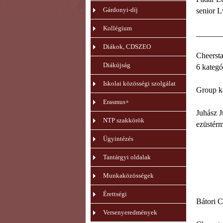
Gárdonyi-díj
senior Lv
Kollégium
______
Diákok, CDSZEO
Cheersta
Diákújság
6 kategó
Iskolai közösségi szolgálat
Group ka
Erasmus+
Juhász J
NTP szakkörök
ezüstérm
Ügyintézés
Tantárgyi oldalak
Munkaközösségek
Érettségi
Bátori 
Versenyeredmények