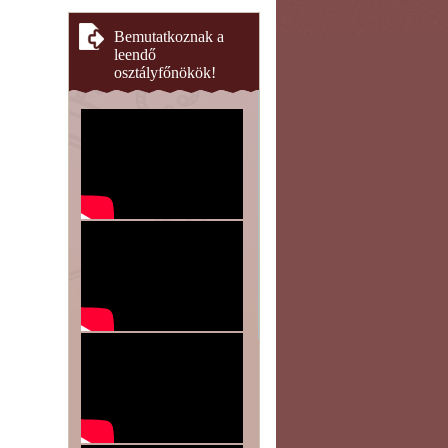
Bemutatkoznak a
leendő
osztályfőnökök!