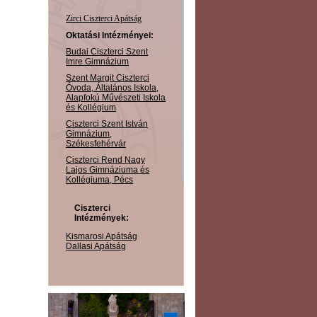
Zirci Ciszterci Apátság
Oktatási Intézményei:
Budai Ciszterci Szent
Imre Gimnázium
Szent Margit Ciszterci
Óvoda, Általános Iskola,
Alapfokú Művészeti Iskola
és Kollégium
Ciszterci Szent István
Gimnázium,
Székesfehérvár
Ciszterci Rend Nagy
Lajos Gimnáziuma és
Kollégiuma, Pécs
Ciszterci
Intézmények:
Kismarosi Apátság
Dallasi Apátság