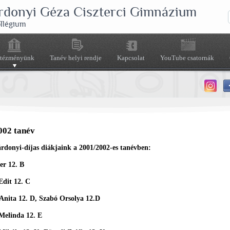
rdonyi Géza Ciszterci Gimnázium
ollégium
ntézményünk
Tanév helyi rendje
Kapcsolat
YouTube csatornák
002 tanév
rdonyi-díjas diákjaink a 2001/2002-es tanévben:
er 12. B
 Edit
12. C
Anita 12. D, Szabó Orsolya 12.D
Melinda 12. E