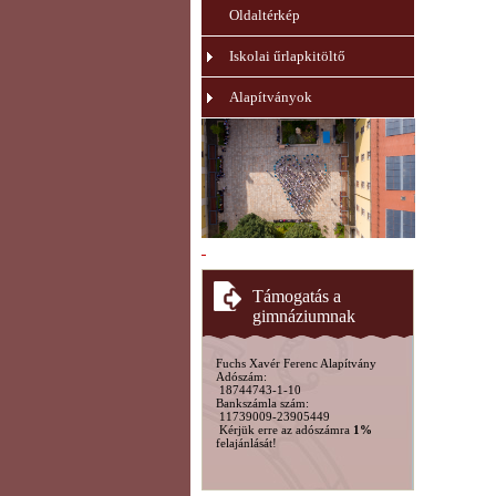
Oldaltérkép
Iskolai űrlapkitöltő
Alapítványok
Támogatás a
gimnáziumnak
Fuchs Xavér Ferenc Alapítvány
Adószám:
18744743-1-10
Bankszámla szám:
11739009-23905449
Kérjük erre az adószámra
1%
felajánlását!