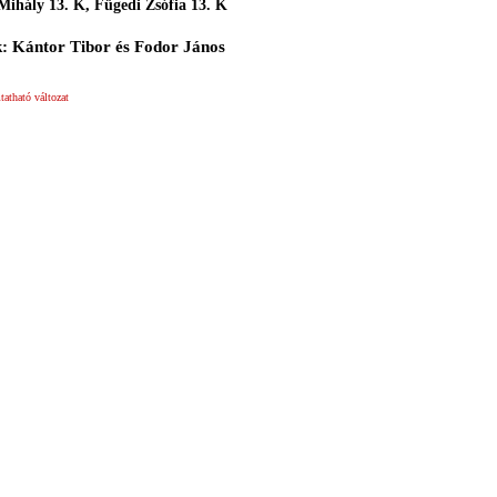
Mihály 13. K, Fügedi Zsófia 13. K
: Kántor Tibor és Fodor János
atható változat