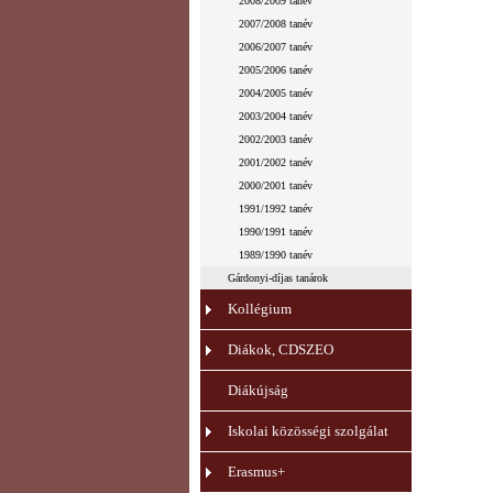
2008/2009 tanév
2007/2008 tanév
2006/2007 tanév
2005/2006 tanév
2004/2005 tanév
2003/2004 tanév
2002/2003 tanév
2001/2002 tanév
2000/2001 tanév
1991/1992 tanév
1990/1991 tanév
1989/1990 tanév
Gárdonyi-díjas tanárok
Kollégium
Diákok, CDSZEO
Diákújság
Iskolai közösségi szolgálat
Erasmus+