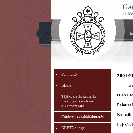
Gá
és K
I
Fenntartó
2001/2
Iskola
Gá
Oláh Pét
Tájékoztatás kamerás
megfigyelőrendszer
Palatics
alkalmazásáról
Koncsik 
Gárdonyis családfakutatás
Fajcsák 
KRÉTA e-jogsi