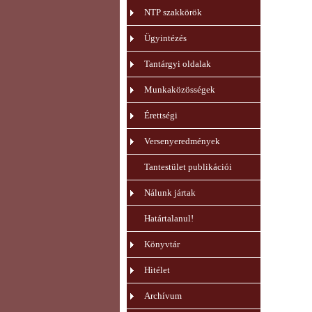
NTP szakkörök
Ügyintézés
Tantárgyi oldalak
Munkaközösségek
Érettségi
Versenyeredmények
Tantestület publikációi
Nálunk jártak
Határtalanul!
Könyvtár
Hitélet
Archívum