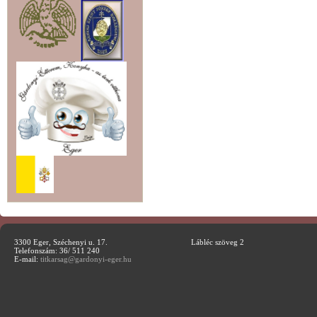
3300 Eger, Széchenyi u. 17.
Lábléc szöveg 2
Telefonszám: 36/ 511 240
E-mail:
titkarsag@gardonyi-eger.hu