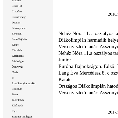
Birkózás
Cross-Fit
Cselgáncs
2018/
_____________________________________
Cheerleading
Duatlon
Fekvenyomás
Nehéz Nóra 11. a osztályos 
Floorball
Diákolimpián harmadik helyezé
Futás-Tájfutás
Karate
Versenyeztető tanár: Asszony
Kézilabda
Nehéz Nóra 11.a osztályos ta
Kosárlabda
Junior
Labdarúgás
Európa Bajnokságon. Edző: T
Ökölvívás
Láng Éva Mercédesz 8. c osz
Úszás
Sí
Karate
Ritmikus gimnasztika
Országos Diákolimpián hatodik
Röplabda
Versenyeztető tanár: Asszony
Torna
Tollaslabda
Kötélugrás
Rajz
2017/
_____________________________________
Szakmai tantárgyak