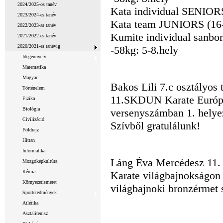
2024/2025-ös tanév
Kata individual SENIORS
2023/2024-es tanév
Kata team JUNIORS (16-2
2022/2023-as tanév
Kumite individual sanb
2021/2022-es tanév
2020/2021-es tanévig
-58kg: 5-8.hely
Idegennyelv
Matematika
Magyar
Bakos Lili 7.c osztályos
Történelem
11.SKDUN Karate Eur
Fizika
Biológia
versenyszámban 1. helyezé
Civilizáció
Szívből gratulálunk!
Földrajz
Hittan
Informatika
Láng Éva Mercédesz 11. 
Mozgóképkultúra
Kémia
Karate világbajnokságo
Környezetismeret
világbajnoki bronzérmet s
Sporteredmények
Atlétika
Asztalitenisz