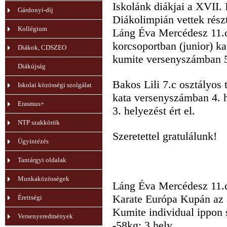
Iskolánk diákjai a XVII.
Gárdonyi-díj
Diákolimpián vettek részt
Kollégium
Láng Éva Mercédesz 11.c 
korcsoportban (junior) k
Diákok, CDSZEO
kumite versenyszámban 5-
Diákújság
Bakos Lili 7.c osztályos 
Iskolai közösségi szolgálat
kata versenyszámban 4. 
Erasmus+
3. helyezést ért el.
NTP szakkörök
Szeretettel gratulálunk!
Ügyintézés
Tantárgyi oldalak
Munkaközösségek
Láng Éva Mercédesz 11.
Karate Európa Kupán az a
Érettségi
Kumite individual ippo
Versenyeredmények
-58kg: 3.hely