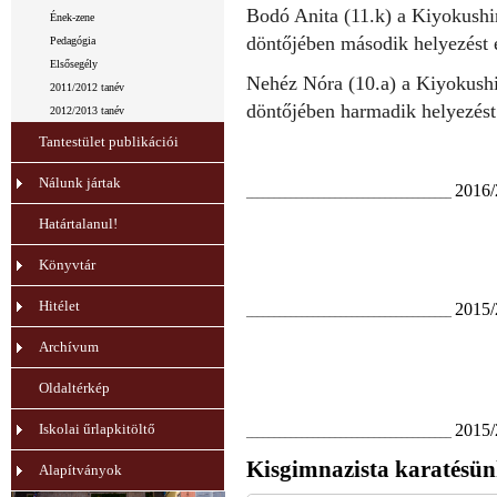
Bodó Anita (11.k) a Kiyokushi
Ének-zene
döntőjében második helyezést é
Pedagógia
Elsősegély
Nehéz Nóra (10.a) a Kiyokush
2011/2012 tanév
döntőjében harmadik helyezést 
2012/2013 tanév
Tantestület publikációi
Nálunk jártak
2016/
_____________________________________
Határtalanul!
Könyvtár
Hitélet
2015/
_____________________________________
Archívum
Oldaltérkép
2015/
Iskolai űrlapkitöltő
_____________________________________
Kisgimnazista karatésün
Alapítványok