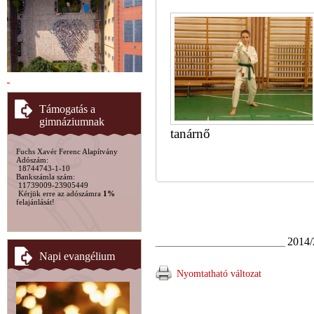
Támogatás a
gimnáziumnak
tanárnő
Fuchs Xavér Ferenc Alapítvány
Adószám:
18744743-1-10
Bankszámla szám:
11739009-23905449
Kérjük erre az adószámra
1%
felajánlását!
2014/
_____________________________________
Napi evangélium
Nyomtatható változat