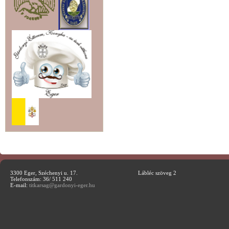
3300 Eger, Széchenyi u. 17.
Lábléc szöveg 2
Telefonszám: 36/ 511 240
E-mail:
titkarsag@gardonyi-eger.hu