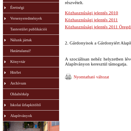
részvételt.
Érettségi
Közhasznúsági jelentés 2010
Versenyeredmények
Közhasznúsági jelentés 2011
Közhasznúsági jelentés 2011 Öregd
Tantestület publikációi
Nálunk jártak
2. Gárdonyisok a Gárdonyiért Alapí
Határtalanul!
A szociálisan nehéz helyzetben lév
Könyvtár
Alapítványon keresztül támogatja.
Hitélet
Nyomtatható változat
Archívum
Oldaltérkép
Iskolai űrlapkitöltő
Alapítványok