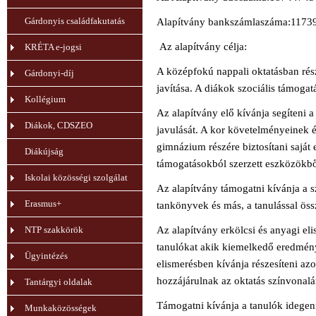
Gárdonyis családfakutatás
Alapítvány bankszámlaszáma:117
Az alapítvány célja:
KRÉTA e-jogsi
A középfokú nappali oktatásban részt
Gárdonyi-díj
javítása. A diákok szociális támogat
Kollégium
Az alapítvány elő kívánja segíteni a 
Diákok, CDSZEO
javulását. A kor követelményeinek 
gimnázium részére biztosítani saját e
Diákújság
támogatásokból szerzett eszközökbő
Iskolai közösségi szolgálat
Az alapítvány támogatni kívánja a sz
Erasmus+
tankönyvek és más, a tanulással ös
NTP szakkörök
Az alapítvány erkölcsi és anyagi eli
tanulókat akik kiemelkedő eredmény
Ügyintézés
elismerésben kívánja részesíteni a
hozzájárulnak az oktatás színvonal
Tantárgyi oldalak
Támogatni kívánja a tanulók idegenn
Munkaközösségek