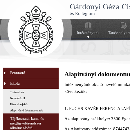
Gárdonyi Géza Ci
és Kollégium
Intézményünk
Tanév helyi r
Fenntartó
Alapítványi dokument
Iskola
Intézményünk oktató-nevelő munkáj
következők:
Történetünk
Névadónkról
Híres diákjaink
1. FUCHS XAVÉR FERENC ALA
Alapítványi dokumentumok
Tájékoztatás kamerás
Az alapítvány székhelye: 3300 Eger
megfigyelőrendszer
alkalmazásáról
Az Alapítvány adószáma:18744743