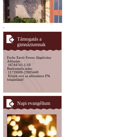
Támogatás a
gimnáziumnak
Fuchs Xavér Ferenc Alapítvány
Adószám:
18744743-1-10
Bankszámla szám:
11739009-23905449
Kérjük erre az adószámra
1%
felajánlását!
Napi evangélium