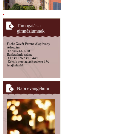
Támogatás a
gimnáziumnak
Fuchs Xavér Ferenc Alapítvány
Adószám:
18744743-1-10
Bankszámla szám:
11739009-23905449
Kérjük erre az adószámra
1%
felajánlását!
Napi evangélium