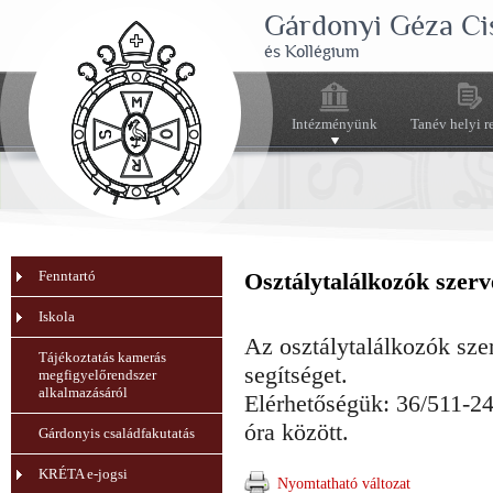
Gárdonyi Géza Ci
és Kollégium
Intézményünk
Tanév helyi r
Fenntartó
Osztálytalálkozók szerv
Iskola
Az osztálytalálkozók sze
Tájékoztatás kamerás
segítséget.
megfigyelőrendszer
alkalmazásáról
Elérhetőségük: 36/511-2
óra között.
Gárdonyis családfakutatás
KRÉTA e-jogsi
Nyomtatható változat