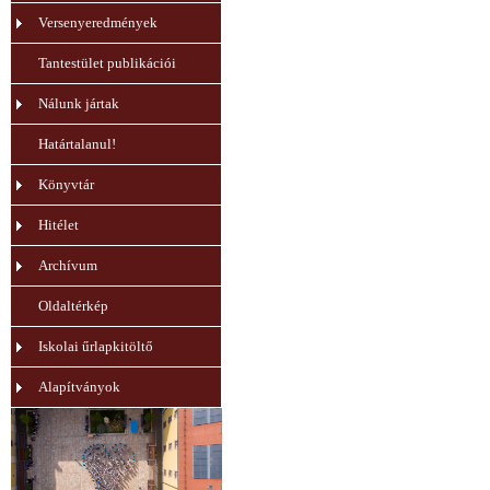
Versenyeredmények
Tantestület publikációi
Nálunk jártak
Határtalanul!
Könyvtár
Hitélet
Archívum
Oldaltérkép
Iskolai űrlapkitöltő
Alapítványok