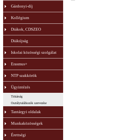
Gárdonyi-díj
Kollégium
Diákok, CDSZEO
Diákújság
Iskolai közösségi szolgálat
Erasmus+
NTP szakkörök
Ügyintézés
Titkárság
Osztálytalálkozók szervezése
Tantárgyi oldalak
Munkaközösségek
Érettségi