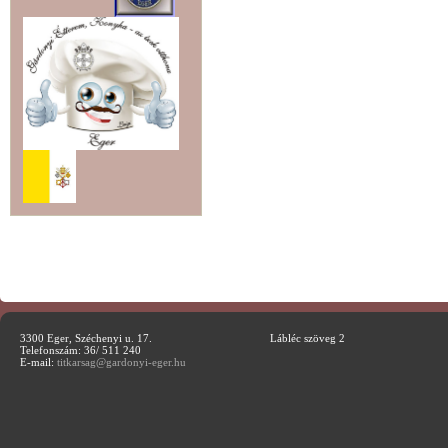
3300 Eger, Széchenyi u. 17.
Lábléc szöveg 2
Telefonszám: 36/ 511 240
E-mail:
titkarsag@gardonyi-eger.hu