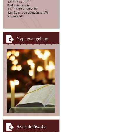
18744743-1-10
Bankszámla szám:
11739009-23905449
Kérjük erre az adószámra
1%
felajánlását!
Napi evangélium
Szabadulószoba