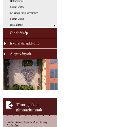
Határtalanul
Passió 2016
Lelkinap 2016 december
Passió 2018
Iskolaújság
Oldaltérkép
Iskolai űrlapkitöltő
Alapítványok
Támogatás a
gimnáziumnak
Fuchs Xavér Ferenc Alapítvány
Adószám: