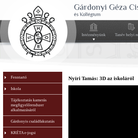
Gárdonyi Géza Ci
és Kollégium
Intézményünk
Tanév helyi r
Fenntartó
Nyíri Tamás: 3D az iskoláról
Iskola
Tájékoztatás kamerás
megfigyelőrendszer
alkalmazásáról
Gárdonyis családfakutatás
KRÉTA e-jogsi