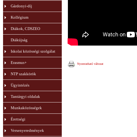
Gárdonyi-díj
Kollégium
Diákok, CDSZEO
Diákújság
Iskolai közösségi szolgálat
Erasmus+
Nyomtatható változat
NTP szakkörök
Ügyintézés
Tantárgyi oldalak
Munkaközösségek
Érettségi
Versenyeredmények