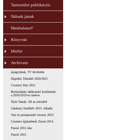
Tantestület publikációi
Nálunk jártak
Határtalanul!
Könyvtár
Hitélet
Archívum
újságcikkek, TV felvételek
Digitális Témahét 2020/2021
Ciszterci film 2012
Beiskolázási tájékoztató kisfilmünk
a 2018/2019-es tanévre
Nyíri Tamás: 3D az iskoláról
Gárdonyi Emlékév 2013. előadás
Vers és prózamondó verseny 2013.
Ciszterci újjászületés Zircen 2014.
Passió 2015 tánc
Passió 2015