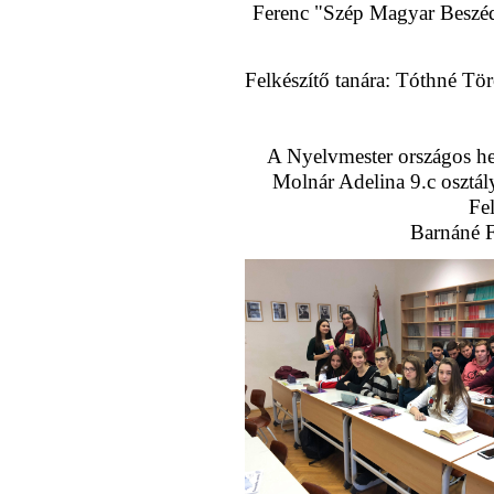
Ferenc "Szép Magyar Beszéd
Felkészítő tanára: Tóthné Tö
A Nyelvmester országos he
Molnár Adelina 9.c osztály
Fel
Barnáné F