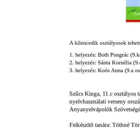
A kilencedik osztályosok tehe
1. helyezés: Both Pongrác (9.k
2. helyezés: Sánta Kornélia (9.
3. helyezés: Koós Anna (9.a os
Szűcs Kinga, 11.c osztályos 
nyelvhasználati verseny orsz
Anyanyelvápolók Szövetségén
Felkészítő tanára: Tóthné Tö