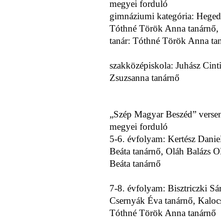
megyei forduló
gimnáziumi kategória: Hegedű
Tóthné Török Anna tanárnő, S
tanár: Tóthné Török Anna ta
szakközépiskola: Juhász Cinti
Zsuzsanna tanárnő
„Szép Magyar Beszéd” verseny
megyei forduló
5-6. évfolyam: Kertész Daniel
Beáta tanárnő, Oláh Balázs Ol
Beáta tanárnő
7-8. évfolyam: Bisztriczki Sár
Csernyák Éva tanárnő, Kalocsá
Tóthné Török Anna tanárnő