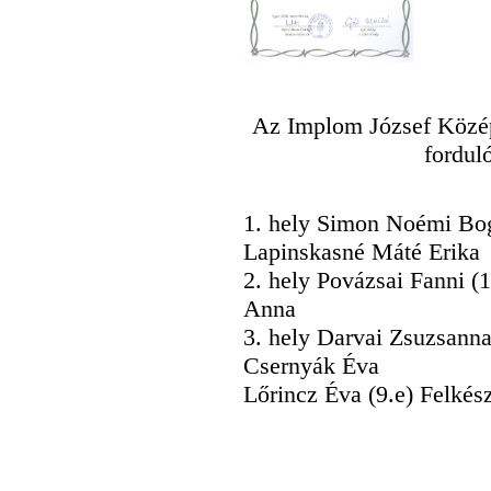
Az Implom József Középi
fordul
1. hely Simon Noémi Bogl
Lapinskasné Máté Erika
2. hely Povázsai Fanni (1
Anna
3. hely Darvai Zsuzsanna 
Csernyák Éva
Lőrincz Éva (9.e) Felkés