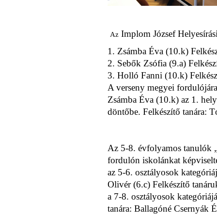
Implom József Helyesírási
Az
1. Zsámba Éva (10.k) Felkés
2. Sebők Zsófia (9.a) Felkész
3. Holló Fanni (10.k) Felkés
A verseny megyei fordulójára 
Zsámba Éva (10.k) az 1. helye
döntőbe. Felkészítő tanára: 
Az 5-8. évfolyamos tanulók 
fordulón iskolánkat képviselt
az 5-6. osztályosok kategóriá
Olivér (6.c) Felkészítő tanár
a 7-8. osztályosok kategóriájá
tanára: Ballagóné Csernyák É