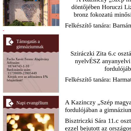
döntőjében Horuczi Liz
bronz fokozatú minősít
Felkészítő tanára: Barná
Támogatás a
gimnáziumnak
Sziráczki Zita 6.c osz
nyelvÉSZ anyanyelvi
Fuchs Xavér Ferenc Alapítvány
Adószám:
18744743-1-10
fordulójáb
Bankszámla szám:
11739009-23905449
Kérjük erre az adószámra
1%
Felkészítő tanára: Harma
felajánlását!
A Kazinczy „Szép magya
Napi evangélium
fordulójában a gimnáziu
Bisztriczki Sára 11.c oszt
ezzel bejutott az országo