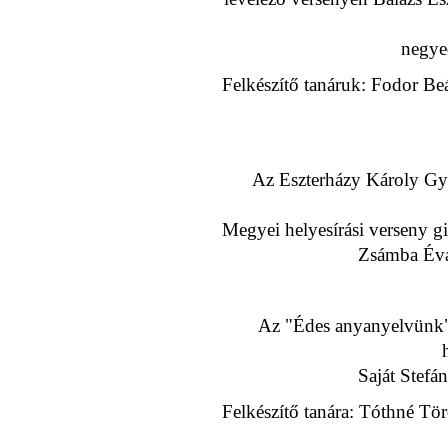
negyed
Felkészítő tanáruk: Fodor Be
Az Eszterházy Károly Gyak
Megyei helyesírási verseny gi
Zsámba Éva,
Az "Édes anyanyelvünk" 
Saját Stefán
Felkészítő tanára: Tóthné Tö