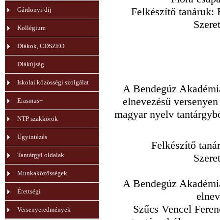
Felkészítő tanáruk:
Gárdonyi-díj
Szeret
Kollégium
Diákok, CDSZEO
Diákújság
Iskolai közösségi szolgálat
A Bendegúz Akadémia 
elnevezésű versenyen 
Erasmus+
magyar nyelv tantárgybó
NTP szakkörök
Ügyintézés
Felkészítő taná
Tantárgyi oldalak
Szeret
Munkaközösségek
A Bendegúz Akadémia 
Érettségi
elne
Szűcs Vencel Ferenc
Versenyeredmények