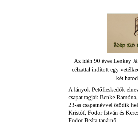
Az idén 90 éves Lenkey Já
célzattal indított egy vetél
két hatod
A lányok Petőfieskedők elneve
csapat tagjai: Benke Ramóna,
23-as csapatnévvel ötödik hely
Kristóf, Fodor István és Kere
Fodor Beáta tanárnő