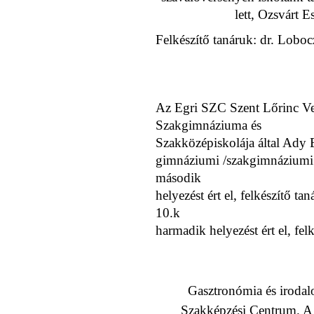
lett, Ozsvárt Es
Felkészítő tanáruk: dr. Lobo
Az Egri SZC Szent Lőrinc Ve
Szakgimnáziuma és
Szakközépiskolája által Ady 
gimnáziumi /szakgimnáziumi
második
helyezést ért el, felkészítő t
10.k
harmadik helyezést ért el, fe
Gasztronómia és irodal
Szakképzési Centrum. A 