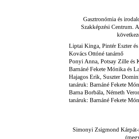
Gasztronómia és irodal
Szakképzési Centrum. A
következő
Liptai Kinga, Pintér Eszter és
Kovács Ottóné tanárnő
Ponyi Anna, Potsay Zille és K
Barnáné Fekete Mónika és La
Hajagos Erik, Suszter Domini
tanáruk: Barnáné Fekete Món
Barna Borbála, Németh Veroni
tanáruk: Barnáné Fekete Món
Simonyi Zsigmond Kárpát-me
(megy