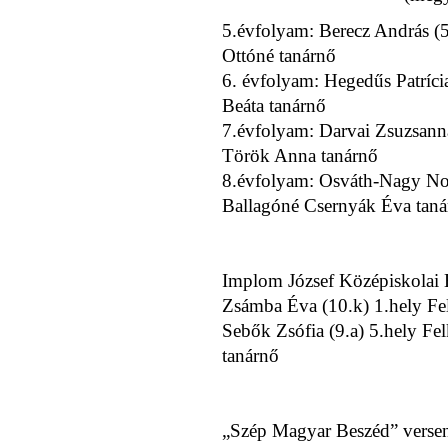
5.évfolyam: Berecz András (5.
Ottóné tanárnő
6. évfolyam: Hegedűs Patrícia
Beáta tanárnő
7.évfolyam: Darvai Zsuzsanna
Török Anna tanárnő
8.évfolyam: Osváth-Nagy Noém
Ballagóné Csernyák Éva taná
Implom József Középiskolai H
Zsámba Éva (10.k) 1.hely Fe
Sebők Zsófia (9.a) 5.hely Fel
tanárnő
„Szép Magyar Beszéd” verseny