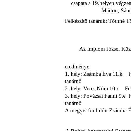
csapata a 19.helyen végzett
Márton, Sánd
Felkészítő tanáruk: Tóthné 
Az Implom József Közép
eredménye:
1. hely: Zsámba Éva 11.k Fe
tanárnő
2. hely: Veres Nóra 10.c Felk
3. hely: Povázsai Fanni 9.e 
tanárnő
A megyei fordulón Zsámba Év