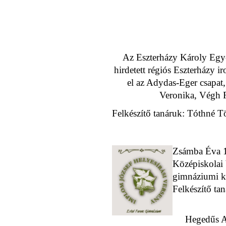
Az Eszterházy Károly Egy
hirdetett régiós Eszterházy i
el az Adydas-Eger csapat,
Veronika, Végh F
Felkészítő tanáruk: Tóthné 
Zsámba Éva 1
Középiskolai
gimnáziumi ka
Felkészítő ta
Hegedűs An