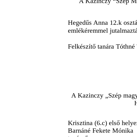
A Kazinczy “Szép M
Hegedűs Anna 12.k osztá
emlékéremmel jutalmazt
Felkészítő tanára Tóthné
A Kazinczy „Szép magya
Krisztina (6.c) első helyez
Barnáné Fekete Mónika