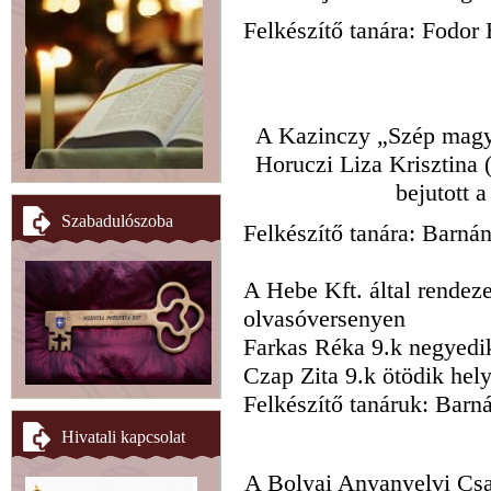
Felkészítő tanára: Fodor
A Kazinczy „Szép magya
Horuczi Liza Krisztina (
bejutott a
Szabadulószoba
Felkészítő tanára: Barná
A Hebe Kft. által rendeze
olvasóversenyen
Farkas Réka 9.k negyedi
Czap Zita 9.k ötödik hely
Felkészítő tanáruk: Barn
Hivatali kapcsolat
A Bolyai Anyanyelvi Csa