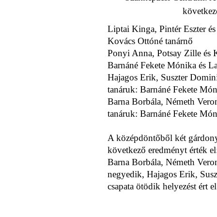
következő
Liptai Kinga, Pintér Eszter és
Kovács Ottóné tanárnő
Ponyi Anna, Potsay Zille és K
Barnáné Fekete Mónika és La
Hajagos Erik, Suszter Domini
tanáruk: Barnáné Fekete Món
Barna Borbála, Németh Veroni
tanáruk: Barnáné Fekete Món
A középdöntőből két gárdonyi
következő eredményt érték el
Barna Borbála, Németh Veroni
negyedik, Hajagos Erik, Sus
csapata ötödik helyezést ért el