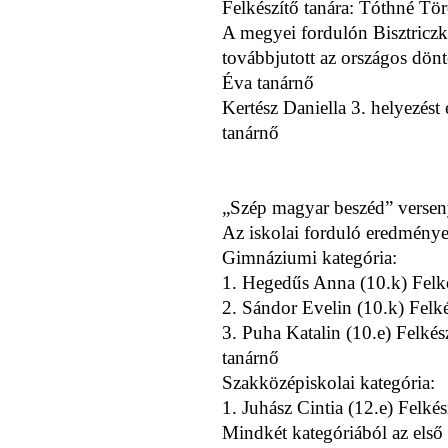
Felkészítő tanára: Tóthné Tö
A megyei fordulón Bisztriczki 
továbbjutott az országos dönt
Éva tanárnő
Kertész Daniella 3. helyezést 
tanárnő
„Szép magyar beszéd” versen
Az iskolai forduló eredménye
Gimnáziumi kategória:
1. Hegedűs Anna (10.k) Felk
2. Sándor Evelin (10.k) Felk
3. Puha Katalin (10.e) Felkés
tanárnő
Szakközépiskolai kategória:
1. Juhász Cintia (12.e) Felké
Mindkét kategóriából az első 