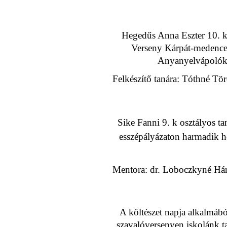
Hegedűs Anna Eszter 10. k
Verseny Kárpát-medencei 
Anyanyelvápolók 
Felkészítő tanára: Tóthné Tö
Sike Fanni 9. k osztályos tan
esszépályázaton harmadik he
Mentora: dr. Loboczkyné Hárs
A költészet napja alkalmáb
szavalóversenyen iskolánk ta