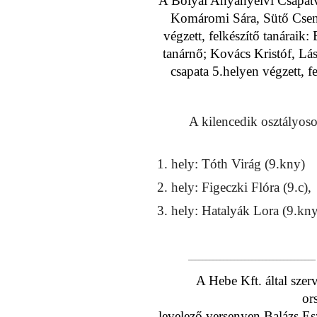
A Bolyai Anyanyelvi Csapatv
Komáromi Sára, Sütő Cseng
végzett, felkészítő tanáraik
tanárnő; Kovács Kristóf, Lá
csapata 5.helyen végzett, f
A kilencedik osztályoso
1. hely: Tóth Virág (9.kny)
2. hely: Figeczki Flóra (9.c)
3. hely: Hatalyák Lora (9.kny
____________________________________
A Hebe Kft. által sze
or
levelező versenyen Balázs Esz