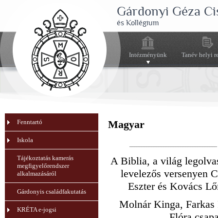
Gárdonyi Géza Ci
és Kollégium
Intézményünk
Tanév helyi r
Fenntartó
Magyar
Iskola
____________________________________
Tájékoztatás kamerás
A Biblia, a világ legolv
megfigyelőrendszer
levelezős versenyen Cz
alkalmazásáról
Eszter és Kovács Lőr
Gárdonyis családfakutatás
Molnár Kinga, Farkas
KRÉTA e-jogsi
Flóra csapa