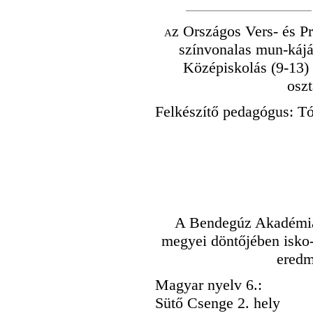
____________________________________
z Országos Vers- és P
A
színvonalas mun-kájáé
Középiskolás (9-13)
oszt
Felkészítő pedagógus: T
A Bendegúz Akadémia 
megyei döntőjében isko-l
eredm
Magyar nyelv 6.:
Sütő Csenge 2. hely