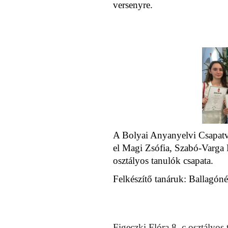
versenyre.
A Bolyai Anyanyelvi Csapatve
el Magi Zsófia, Szabó-Varga 
osztályos tanulók csapata.
Felkészítő tanáruk: Ballagón
Figeczki Flóra 8. c osztályo