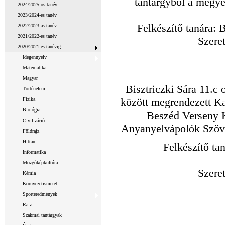
tantárgyból a megyei
2024/2025-ös tanév
2023/2024-es tanév
Felkészítő tanára:
2022/2023-as tanév
2021/2022-es tanév
Szeret
2020/2021-es tanévig
Idegennyelv
Matematika
Magyar
Bisztriczki Sára 11.c 
Történelem
között megrendezett K
Fizika
Biológia
Beszéd Verseny 
Civilizáció
Anyanyelvápolók Szöve
Földrajz
Hittan
Felkészítő ta
Informatika
Mozgóképkultúra
Szeret
Kémia
Környezetismeret
Sporteredmények
Rajz
Szakmai tantárgyak