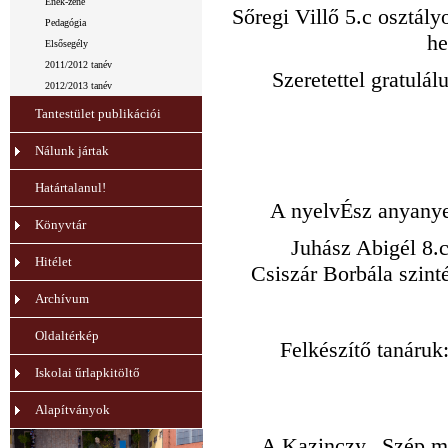
Ének-zene
Sőregi Villő 5.c osztály
Pedagógia
he
Elsősegély
2011/2012 tanév
Szeretettel gratulá
2012/2013 tanév
Tantestület publikációi
Nálunk jártak
Határtalanul!
A nyelvÉsz anyanye
Könyvtár
Juhász Abigél 8.c
Hitélet
Csiszár Borbála szint
Archívum
Oldaltérkép
Felkészítő tanáruk
Iskolai űrlapkitöltő
Alapítványok
A Kazinczy „Szép ma