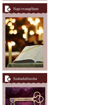
Napi evangélium
Szabadulószoba