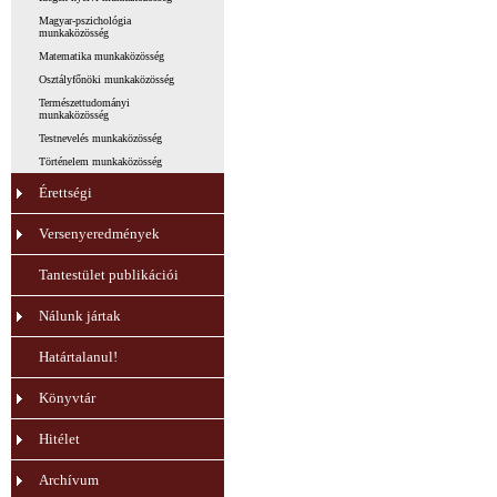
Magyar-pszichológia
munkaközösség
Matematika munkaközösség
Osztályfőnöki munkaközösség
Természettudományi
munkaközösség
Testnevelés munkaközösség
Történelem munkaközösség
Érettségi
Versenyeredmények
Tantestület publikációi
Nálunk jártak
Határtalanul!
Könyvtár
Hitélet
Archívum