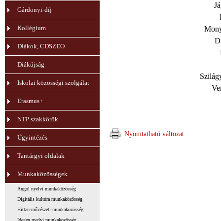
Já
Gárdonyi-díj
Kollégium
Mony
D
Diákok, CDSZEO
Diákújság
Szilág
Iskolai közösségi szolgálat
Ve
Erasmus+
NTP szakkörök
Nyomtatható változat
Ügyintézés
Tantárgyi oldalak
Munkaközösségek
Angol nyelvi munkaközösség
Digitális kultúra munkaközösség
Hittan-művészeti munkaközösség
Idegen nyelvi munkaközösség