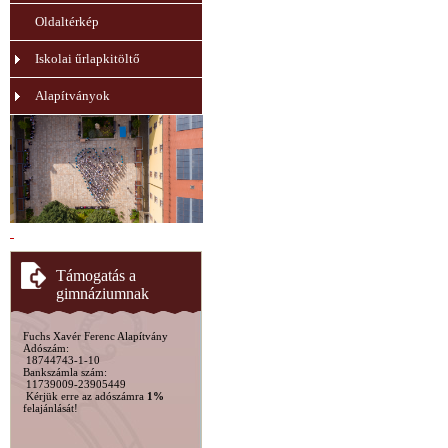
Oldaltérkép
Iskolai űrlapkitöltő
Alapítványok
Támogatás a
gimnáziumnak
Fuchs Xavér Ferenc Alapítvány
Adószám:
18744743-1-10
Bankszámla szám:
11739009-23905449
Kérjük erre az adószámra
1%
felajánlását!