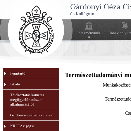
Gárdonyi Géza Ci
és Kollégium
Intézményünk
Tanév helyi r
Fenntartó
Természettudományi m
Iskola
Munkaközösség
Tájékoztatás kamerás
Természettud
megfigyelőrendszer
alkalmazásáról
Cs
Gárdonyis családfakutatás
KRÉTA e-jogsi