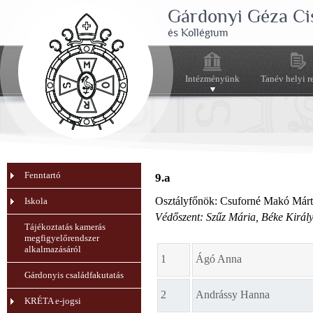
Gárdonyi Géza Ci
és Kollégium
Intézményünk
Tanév helyi r
Fenntartó
9.a
Osztályfőnök: Csuforné Makó Márt
Iskola
Védőszent: Szűz Mária, Béke Királ
Tájékoztatás kamerás
megfigyelőrendszer
alkalmazásáról
1
Ágó Anna
Gárdonyis családfakutatás
2
Andrássy Hanna
KRÉTA e-jogsi