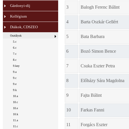
Gárdonyi-díj
3
Balogh Ferenc Bálint
Kollégium
4
Barta Oszkár Gellért
Diákok, CDSZEO
Osztályok
5
Bata Barbara
5.c
6.c
6
Bozó Simon Bence
7.c
8.c
7
Csuka Eszter Petra
9.kny
9.a
9.c
8
Előházy Sára Magdolna
9.e
9.k
9
Fajta Bálint
10.a
10.c
10.e
10
Farkas Fanni
10.k
11.a
11
Forgács Eszter
11.c