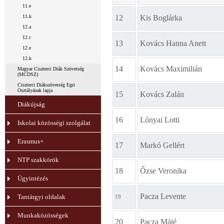
11.e
11.k
12
Kis Boglárka
12.a
12.c
13
Kovács Hanna Anett
12.e
12.k
14
Kovács Maximilián
Magyar Ciszterci Diák Szövetség
(MCDSZ)
Ciszterci Diákszövetség Egri
Osztályának lapja
15
Kovács Zalán
Diákújság
16
Lónyai Lotti
Iskolai közösségi szolgálat
Erasmus+
17
Markó Gellért
NTP szakkörök
18
Őzse Veronika
Ügyintézés
Pacza Levente
Tantárgyi oldalak
19
Munkaközösségek
20
Pacza Máté