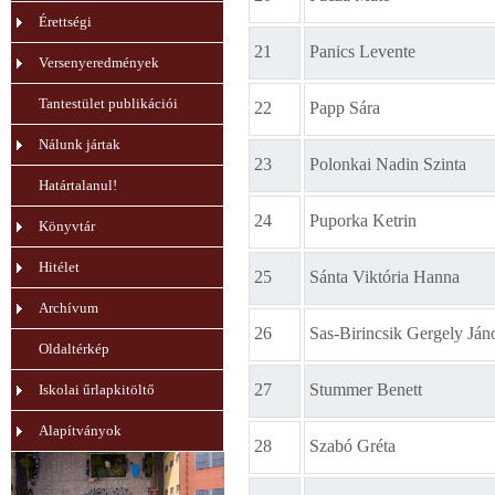
Érettségi
21
Panics Levente
Versenyeredmények
Tantestület publikációi
22
Papp Sára
Nálunk jártak
23
Polonkai Nadin Szinta
Határtalanul!
24
Puporka Ketrin
Könyvtár
Hitélet
25
Sánta Viktória Hanna
Archívum
26
Sas-Birincsik Gergely Ján
Oldaltérkép
27
Stummer Benett
Iskolai űrlapkitöltő
Alapítványok
28
Szabó Gréta