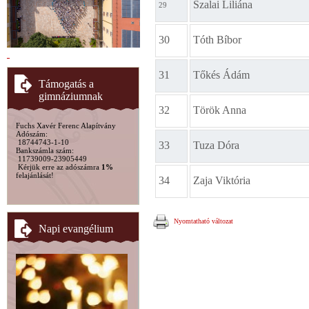
Szalai Liliána
29
30
Tóth Bíbor
31
Tőkés Ádám
Támogatás a
gimnáziumnak
32
Török Anna
Fuchs Xavér Ferenc Alapítvány
Adószám:
18744743-1-10
33
Tuza Dóra
Bankszámla szám:
11739009-23905449
Kérjük erre az adószámra
1%
felajánlását!
34
Zaja Viktória
Nyomtatható változat
Napi evangélium