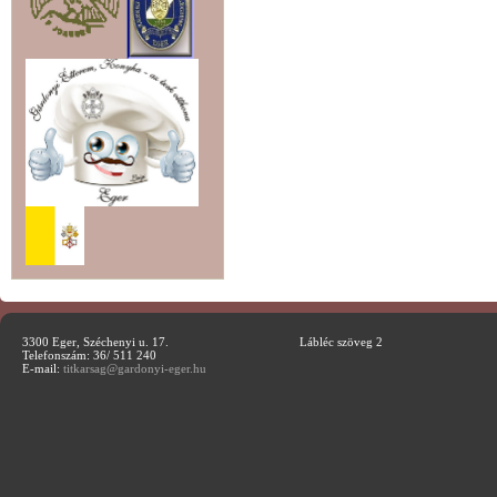
3300 Eger, Széchenyi u. 17.
Lábléc szöveg 2
Telefonszám: 36/ 511 240
E-mail:
titkarsag@gardonyi-eger.hu