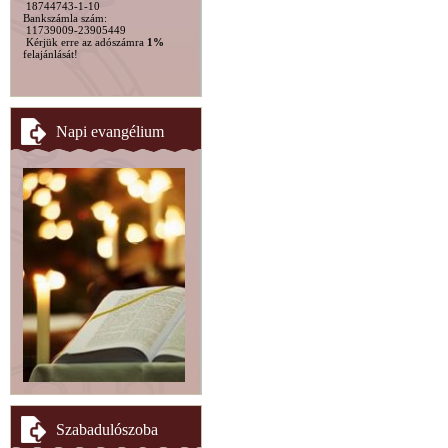
18744743-1-10
Bankszámla szám:
11739009-23905449
Kérjük erre az adószámra
1%
felajánlását!
Napi evangélium
Szabadulószoba