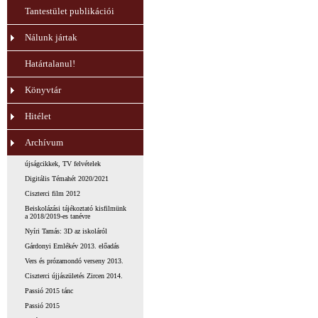
Tantestület publikációi
Nálunk jártak
Határtalanul!
Könyvtár
Hitélet
Archívum
újságcikkek, TV felvételek
Digitális Témahét 2020/2021
Ciszterci film 2012
Beiskolázási tájékoztató kisfilmünk
a 2018/2019-es tanévre
Nyíri Tamás: 3D az iskoláról
Gárdonyi Emlékév 2013. előadás
Vers és prózamondó verseny 2013.
Ciszterci újjászületés Zircen 2014.
Passió 2015 tánc
Passió 2015