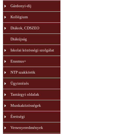
Gárdonyi-díj
Kollégium
Diákok, CDSZEO
Diákújság
Iskolai közösségi szolgálat
Erasmus+
NTP szakkörök
Ügyintézés
Tantárgyi oldalak
Munkaközösségek
Érettségi
Versenyeredmények