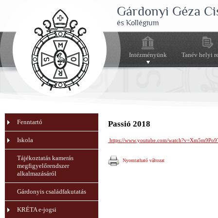
Gárdonyi Géza Ci
és Kollégium
Intézményünk
Tanév helyi r
Fenntartó
Passió 2018
Iskola
https://www.youtube.com/watch?v=Xm5m9Po9
Tájékoztatás kamerás
Nyomtatható változat
megfigyelőrendszer
alkalmazásáról
Gárdonyis családfakutatás
KRÉTA e-jogsi