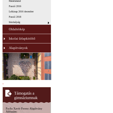
Határtalanul
Passió 2016
Lelkinap 2016 december
Passió 2018
Iskolaújság
Oldaltérkép
Iskolai űrlapkitöltő
Alapítványok
Támogatás a
gimnáziumnak
Fuchs Xavér Ferenc Alapítvány
Adószám: