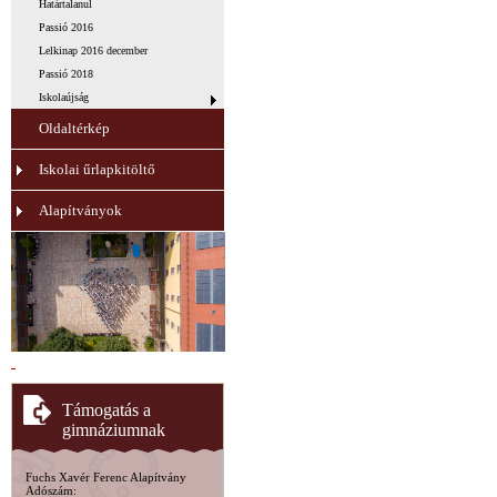
Határtalanul
Passió 2016
Lelkinap 2016 december
Passió 2018
Iskolaújság
Oldaltérkép
Iskolai űrlapkitöltő
Alapítványok
Támogatás a
gimnáziumnak
Fuchs Xavér Ferenc Alapítvány
Adószám: