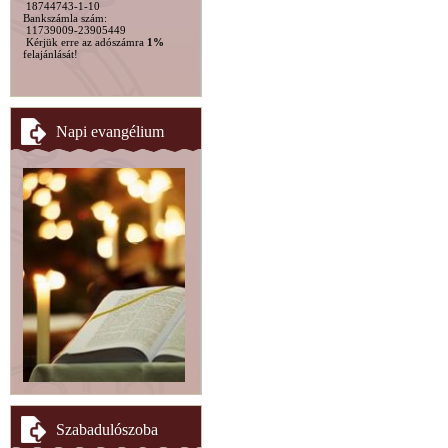
18744743-1-10
Bankszámla szám:
11739009-23905449
Kérjük erre az adószámra
1%
felajánlását!
Napi evangélium
Szabadulószoba