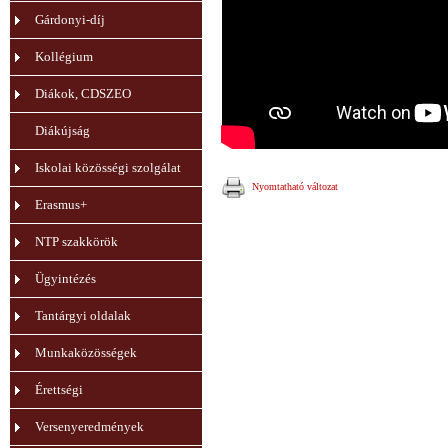
Gárdonyi-díj
Kollégium
Diákok, CDSZEO
Diákújság
Iskolai közösségi szolgálat
Nyomtatható változat
Erasmus+
NTP szakkörök
Ügyintézés
Tantárgyi oldalak
Munkaközösségek
Érettségi
Versenyeredmények