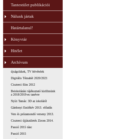
Tantestület publikációi
Nálunk jártak
Határtalanul!
Könyvtár
Hitélet
Archívum
újságcikkek, TV felvételek
Digitális Témahét 2020/2021
Ciszterci film 2012
Beiskolázási tájékoztató kisfilmünk
a 2018/2019-es tanévre
Nyíri Tamás: 3D az iskoláról
Gárdonyi Emlékév 2013. előadás
Vers és prózamondó verseny 2013.
Ciszterci újjászületés Zircen 2014.
Passió 2015 tánc
Passió 2015