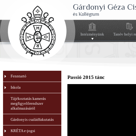
Gárdonyi Géza Ci
és Kollégium
Intézményünk
Tanév helyi r
Fenntartó
Passió 2015 tánc
Iskola
Tájékoztatás kamerás
megfigyelőrendszer
alkalmazásáról
Gárdonyis családfakutatás
KRÉTA e-jogsi