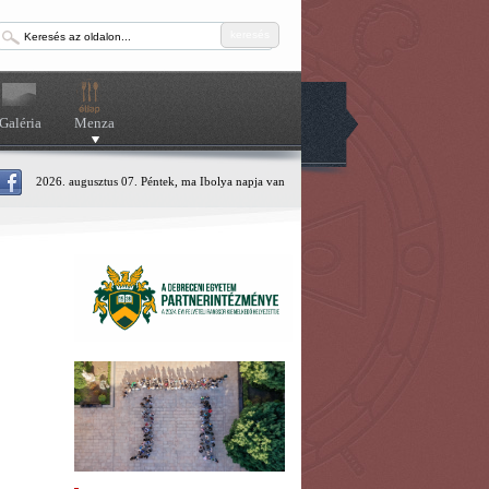
keresés
Galéria
Menza
2026. augusztus 07. Péntek, ma Ibolya napja van