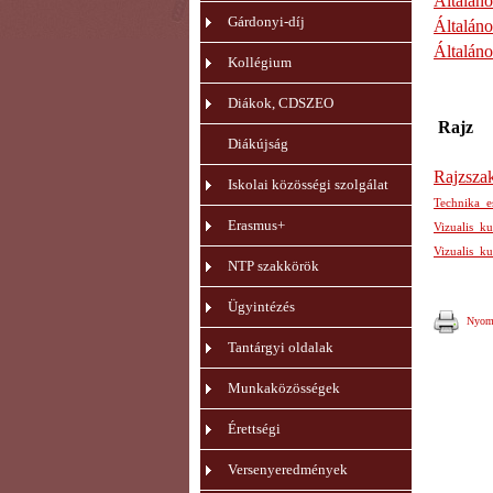
Általán
Gárdonyi-díj
Általán
Általáno
Kollégium
Diákok, CDSZEO
Rajz
Diákújság
Rajzsza
Iskolai közösségi szolgálat
Technika_e
Erasmus+
Vizualis_ku
Vizualis_ku
NTP szakkörök
Ügyintézés
Nyomt
Tantárgyi oldalak
Munkaközösségek
Érettségi
Versenyeredmények