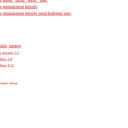
os gimn_ biosz_-kém_ spec
os gimnáziumi képzés
s gimnáziumi képzés pszichológiai spec
kkör_tanterv
s_tervezes_5-7
ltura_5-8
ltura_9-11
atható változat