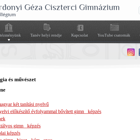
rdonyi Géza Ciszterci Gimnázium
ollégium
ntézményünk
Tanév helyi rendje
Kapcsolat
YouTube csatornák
gia és művészet
ene
gyar két tanítási nyelvű
elvi előkészítő évfolyammal bővített gimn_ képzés
nek
ztályos gimn_ képzés
olai képzés