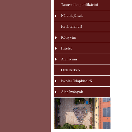
Tantestület publikációi
Nálunk jártak
Határtalanul!
Könyvtár
Hitélet
Archívum
Oldaltérkép
Iskolai űrlapkitöltő
Alapítványok