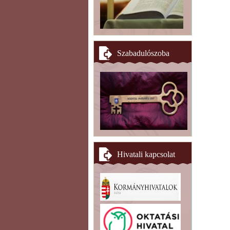
Szabadulószoba
Hivatali kapcsolat