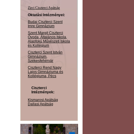
Zirci Ciszterci Apátság
Oktatási Intézményei:
Budai Ciszterci Szent
Imre Gimnázium
Szent Margit Ciszterci
Óvoda, Általános Iskola,
Alapfokú Művészeti Iskola
és Kollégium
Ciszterci Szent István
Gimnázium,
Székesfehérvár
Ciszterci Rend Nagy
Lajos Gimnáziuma és
Kollégiuma, Pécs
Ciszterci
Intézmények:
Kismarosi Apátság
Dallasi Apátság