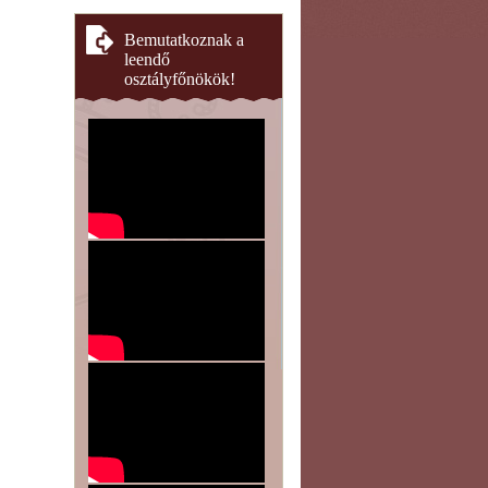
Bemutatkoznak a
leendő
osztályfőnökök!