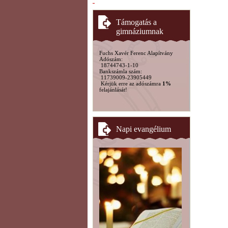
Támogatás a
gimnáziumnak
Fuchs Xavér Ferenc Alapítvány
Adószám:
18744743-1-10
Bankszámla szám:
11739009-23905449
Kérjük erre az adószámra
1%
felajánlását!
Napi evangélium