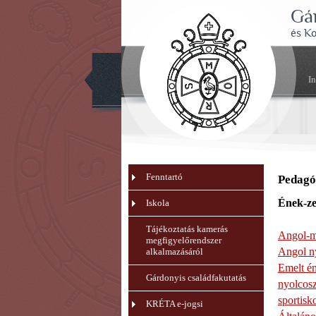
Gá
és K
I
Fenntartó
Pedagó
Ének-z
Iskola
Tájékoztatás kamerás
Angol-ma
megfigyelőrendszer
Angol ny
alkalmazásáról
Emelt é
Gárdonyis családfakutatás
nyolcos
sportisk
KRÉTA e-jogsi