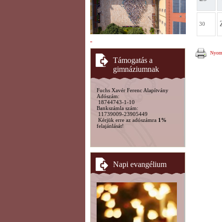
30
Nyomt
Támogatás a
gimnáziumnak
Fuchs Xavér Ferenc Alapítvány
Adószám:
18744743-1-10
Bankszámla szám:
11739009-23905449
Kérjük erre az adószámra
1%
felajánlását!
Napi evangélium