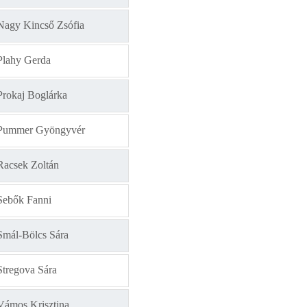
Nagy Kincső Zsófia
Plahy Gerda
Prokaj Boglárka
Pummer Gyöngyvér
Racsek Zoltán
Sebők Fanni
Smál-Bölcs Sára
Stregova Sára
Vámos Krisztina