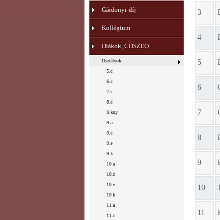
Gárdonyi-díj
3
Kollégium
4
Diákok, CDSZEO
Osztályok
5
5.c
6.c
6
7.c
8.c
7
9.kny
9.a
9.c
8
9.e
9.k
9
10.a
10.c
10.e
10
10.k
11.a
11
11.c