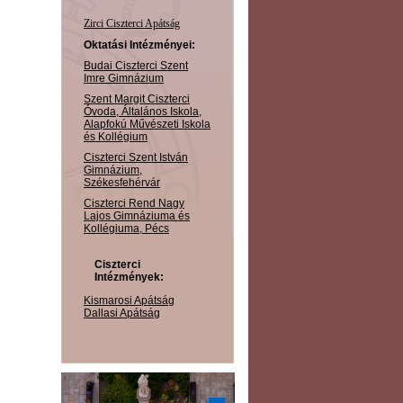
Zirci Ciszterci Apátság
Oktatási Intézményei:
Budai Ciszterci Szent
Imre Gimnázium
Szent Margit Ciszterci
Óvoda, Általános Iskola,
Alapfokú Művészeti Iskola
és Kollégium
Ciszterci Szent István
Gimnázium,
Székesfehérvár
Ciszterci Rend Nagy
Lajos Gimnáziuma és
Kollégiuma, Pécs
Ciszterci
Intézmények:
Kismarosi Apátság
Dallasi Apátság