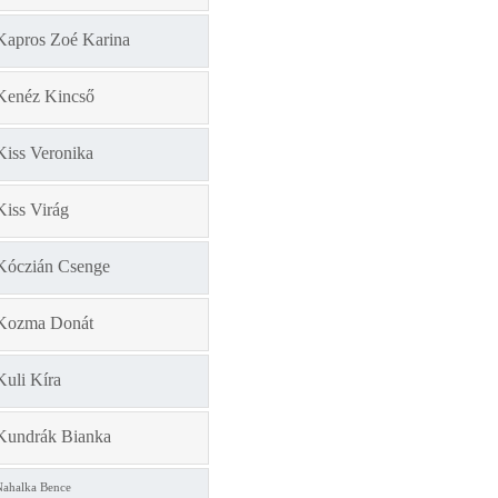
Kapros Zoé Karina
Kenéz Kincső
Kiss Veronika
Kiss Virág
Kóczián Csenge
Kozma Donát
Kuli Kíra
Kundrák Bianka
Nahalka Bence