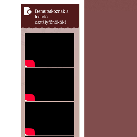
Bemutatkoznak a
leendő
osztályfőnökök!