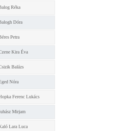
Balog Réka
Balogh Dóra
Béres Petra
Czene Kira Éva
Csizik Balázs
Eged Nóra
Hopka Ferenc Lukács
Juhász Mirjam
Kaló Lara Luca