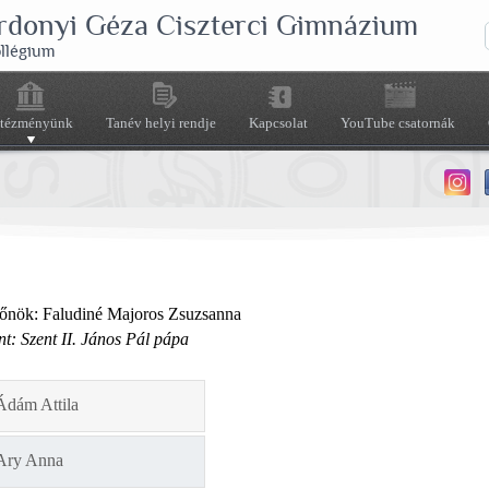
rdonyi Géza Ciszterci Gimnázium
ollégium
ntézményünk
Tanév helyi rendje
Kapcsolat
YouTube csatornák
főnök: Faludiné Majoros Zsuzsanna
t: Szent II. János Pál pápa
Ádám Attila
Ary Anna