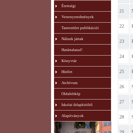
Érettségi
21
Versenyeredmények
22
Tantestület publikációi
Nálunk jártak
23
Határtalanul!
24
Könyvtár
25
Hitélet
Archívum
26
Oldaltérkép
27
Iskolai űrlapkitöltő
Alapítványok
28
29