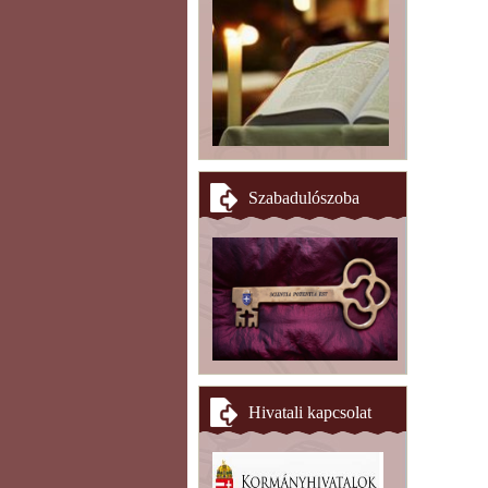
Szabadulószoba
Hivatali kapcsolat