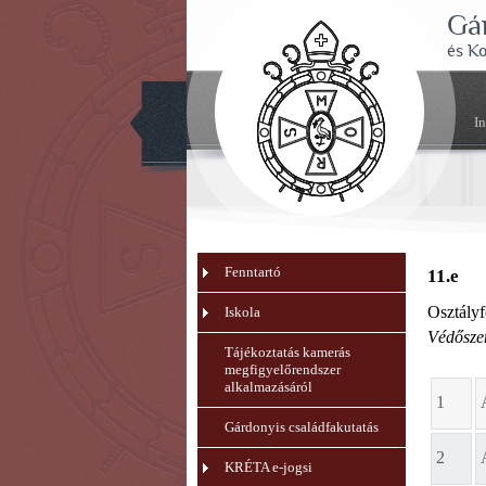
Gá
és K
I
Fenntartó
11.e
Osztály
Iskola
Védőszen
Tájékoztatás kamerás
megfigyelőrendszer
alkalmazásáról
1
Gárdonyis családfakutatás
2
KRÉTA e-jogsi