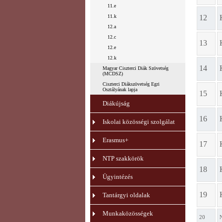
11.e
11.k
12
12.a
12.c
13
12.e
12.k
14
Magyar Ciszterci Diák Szövetség
(MCDSZ)
Ciszterci Diákszövetség Egri
Osztályának lapja
15
Diákújság
16
Iskolai közösségi szolgálat
Erasmus+
17
NTP szakkörök
18
Ügyintézés
19
Tantárgyi oldalak
Munkaközösségek
20