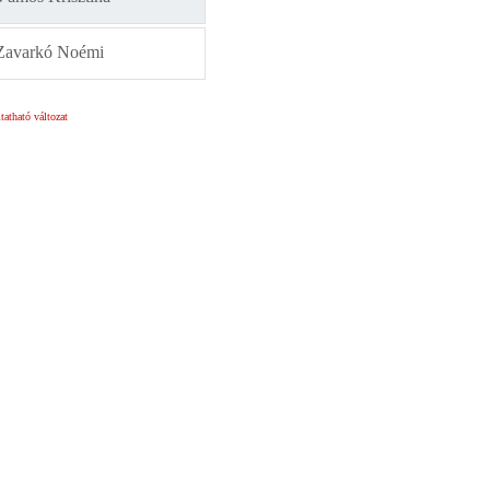
Zavarkó Noémi
atható változat