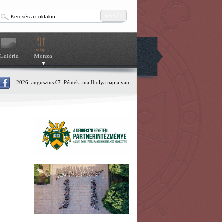
keresés
Galéria
Menza
2026. augusztus 07. Péntek, ma Ibolya napja van