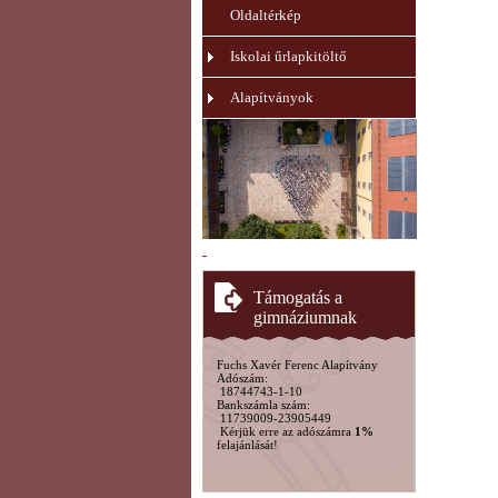
Oldaltérkép
Iskolai űrlapkitöltő
Alapítványok
Támogatás a
gimnáziumnak
Fuchs Xavér Ferenc Alapítvány
Adószám:
18744743-1-10
Bankszámla szám:
11739009-23905449
Kérjük erre az adószámra
1%
felajánlását!