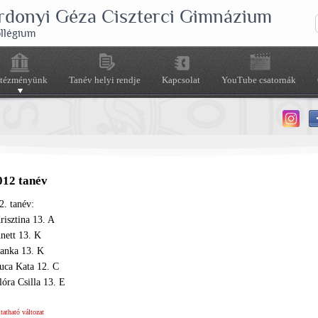
rdonyi Géza Ciszterci Gimnázium
ollégium
ntézményünk
Tanév helyi rendje
Kapcsolat
YouTube csatornák
012 tanév
. tanév:
isztina 13. A
nett 13. K
lanka 13. K
ca Kata 12. C
óra Csilla 13. E
atható változat