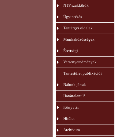
NTP szakkörök
Ügyintézés
Tantárgyi oldalak
Munkaközösségek
Érettségi
Versenyeredmények
Tantestület publikációi
Nálunk jártak
Határtalanul!
Könyvtár
Hitélet
Archívum