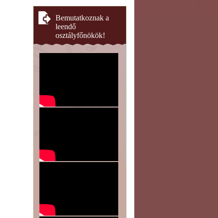
Bemutatkoznak a
leendő
osztályfőnökök!