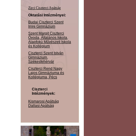
Zirci Ciszterci Apátság
Oktatási Intézményei:
Budai Ciszterci Szent
Imre Gimnázium
Szent Margit Ciszterci
Óvoda, Általános Iskola,
Alapfokú Művészeti Iskola
és Kollégium
Ciszterci Szent István
Gimnázium,
Székesfehérvár
Ciszterci Rend Nagy
Lajos Gimnáziuma és
Kollégiuma, Pécs
Ciszterci
Intézmények:
Kismarosi Apátság
Dallasi Apátság