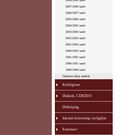
2008/2009 tanév
2007/2008 tanév
2006/2007 tanév
2005/2006 tanév
2004/2005 tanév
2003/2004 tanév
2002/2003 tanév
2001/2002 tanév
2000/2001 tanév
1991/1992 tanév
1990/1991 tanév
1989/1990 tanév
Gárdonyi-díjas tanárok
Kollégium
Diákok, CDSZEO
Diákújság
Iskolai közösségi szolgálat
Erasmus+