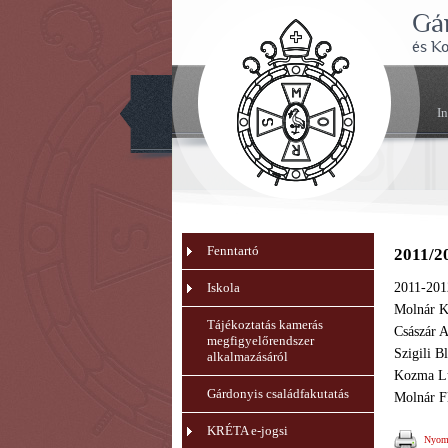
Gá
és K
I
Fenntartó
2011/2
Iskola
2011-2012
Molnár Kr
Tájékoztatás kamerás
Császár A
megfigyelőrendszer
Szigili B
alkalmazásáról
Kozma Lu
Gárdonyis családfakutatás
Molnár Fl
KRÉTA e-jogsi
Nyomt