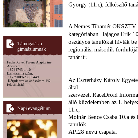
György (11.c), felkészítő taná
A Nemes Tihamér OKSZTV egr
kategóriában Hajagos Erik 10
osztályos
tanulókat hívták be
Támogatás a
regionális, második fordulój
gimnáziumnak
tanár úr.
Fuchs Xavér Ferenc Alapítvány
Adószám:
18744743-1-10
Bankszámla szám:
11739009-23905449
Az Eszterházy Károly Egyetem
Kérjük erre az adószámra
1%
felajánlását!
által
szervezett RaceDroid Informa
álló küzdelemben az 1. helye
Napi evangélium
11.c,
Molnár Bence Csaba 10.a és H
tanulók
API28 nevű csapata.