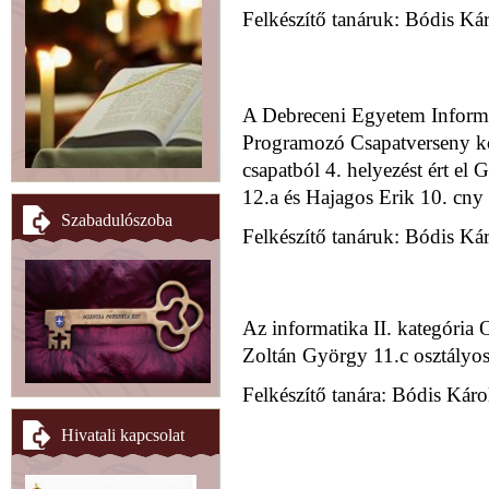
Felkészítő tanáruk: Bódis Kár
A Debreceni Egyetem Informat
Programozó Csapatverseny köz
csapatból 4. helyezést ért el
12.a és Hajagos Erik 10. cny
Szabadulószoba
Felkészítő tanáruk: Bódis Kár
Az informatika II. kategória
Zoltán György 11.c osztályos
Felkészítő tanára: Bódis Káro
Hivatali kapcsolat