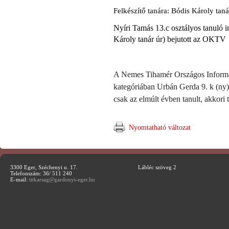
Felkészítő tanára: Bódis Károly taná
Nyíri Tamás 13.c osztályos tanuló in
Károly tanár úr) bejutott az OKTV
A Nemes Tihamér Országos Informa
kategóriában Urbán Gerda 9. k (ny) 
csak az elmúlt évben tanult, akkori
Nyomtatható változat
3300 Eger, Széchenyi u. 17.
Lábléc szöveg 2
Telefonszám: 36/ 511 240
E-mail:
titkarsag@gardonyi-eger.hu