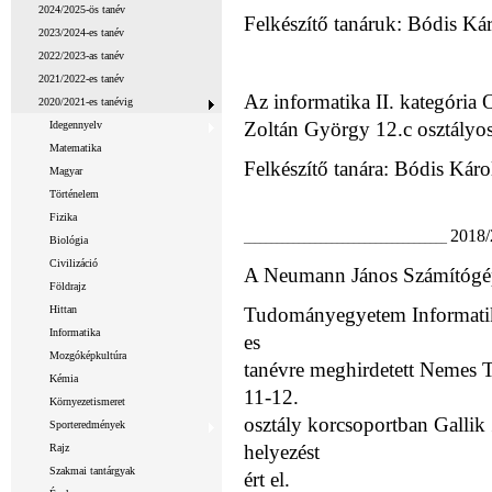
2024/2025-ös tanév
Felkészítő tanáruk: Bódis Kár
2023/2024-es tanév
2022/2023-as tanév
2021/2022-es tanév
Az informatika II. kategória
2020/2021-es tanévig
Zoltán György 12.c
osztályos
Idegennyelv
Matematika
Felkészítő tanára: Bódis Káro
Magyar
Történelem
Fizika
2018/
_____________________________________
Biológia
Civilizáció
A Neumann János Számítógép
Földrajz
Hittan
Tudományegyetem Informatik
Informatika
es
Mozgóképkultúra
tanévre meghirdetett Nemes 
Kémia
11-12.
Környezetismeret
osztály korcsoportban Gallik
Sporteredmények
helyezést
Rajz
Szakmai tantárgyak
ért el.