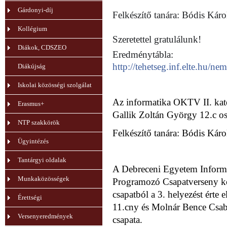
Gárdonyi-díj
Felkészítő tanára: Bódis Káro
Kollégium
Szeretettel gratulálunk!
Diákok, CDSZEO
Eredménytábla:
http://tehetseg.inf.elte.hu/
Diákújság
Iskolai közösségi szolgálat
Az informatika OKTV II. kat
Erasmus+
Gallik Zoltán György 12.c osz
NTP szakkörök
Felkészítő tanára: Bódis Káro
Ügyintézés
Tantárgyi oldalak
A Debreceni Egyetem Inform
Munkaközösségek
Programozó
Csapatverseny kö
csapatból a 3. helyezést érte 
Érettségi
11.cny és Molnár Bence Csab
Versenyeredmények
csapata.