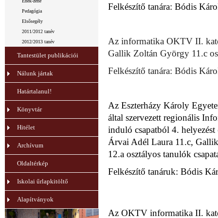
Ének-zene
Felkészítő tanára: Bódis Káro
Pedagógia
Elsősegély
2011/2012 tanév
Az informatika OKTV II. kat
2012/2013 tanév
Gallik Zoltán György 11.c oszt
Tantestület publikációi
Felkészítő tanára: Bódis Káro
Nálunk jártak
Határtalanul!
Az Eszterházy Károly Egye
Könyvtár
által
szervezett regionális In
Hitélet
induló
csapatból 4. helyezést 
Árvai Adél Laura 11.c, Galli
Archívum
12.a osztályos tanulók csapat
Oldaltérkép
Felkészítő tanáruk: Bódis Kár
Iskolai űrlapkitöltő
Alapítványok
Az OKTV informatika II. kate