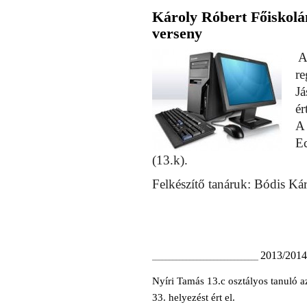
Károly Róbert Főiskolán
verseny
A
re
Já
ér
A 
Ec
(13.k).
Felkészítő tanáruk: Bódis Kár
2013/2014
_______________________________
Nyíri Tamás 13.c osztályos tanuló 
33. helyezést ért el.