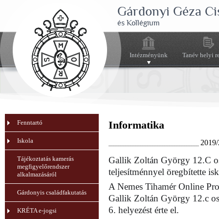
Gárdonyi Géza Ci
és Kollégium
Intézményünk
Tanév helyi r
Fenntartó
Informatika
Iskola
2019/
_____________________________________
Tájékoztatás kamerás
Gallik Zoltán György 12.C os
megfigyelőrendszer
teljesítménnyel öregbítette is
alkalmazásáról
A Nemes Tihamér Online Pro
Gárdonyis családfakutatás
Gallik Zoltán György 12.c osz
6. helyezést érte el.
KRÉTA e-jogsi