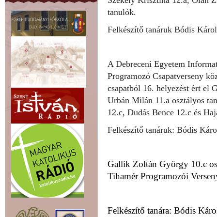
Székely Krisztina 12.a, Oláh Z
tanulók.
Felkészítő tanáruk Bódis Károl
A Debreceni Egyetem Informati
Programozó Csapatverseny közé
csapatból 16. helyezést ért el 
Urbán Milán 11.a osztályos tan
12.c, Dudás Bence 12.c és Haja
Felkészítő tanáruk: Bódis Károl
Gallik Zoltán György 10.c os
Tihamér Programozói Verseny
Felkészítő tanára: Bódis Káro