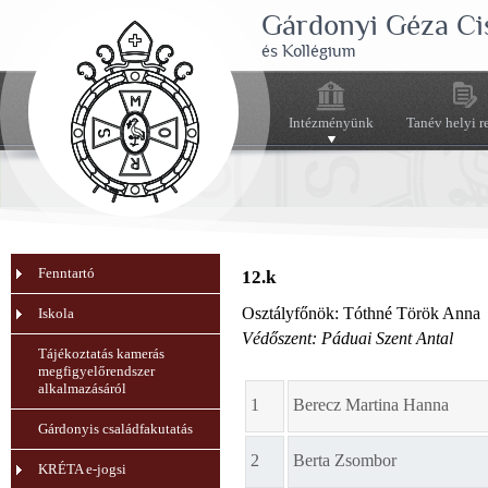
Gárdonyi Géza Ci
és Kollégium
Intézményünk
Tanév helyi r
Fenntartó
12.k
Osztályfőnök: Tóthné Török Anna
Iskola
Védőszent: Páduai Szent Antal
Tájékoztatás kamerás
megfigyelőrendszer
alkalmazásáról
1
Berecz Martina Hanna
Gárdonyis családfakutatás
2
Berta Zsombor
KRÉTA e-jogsi