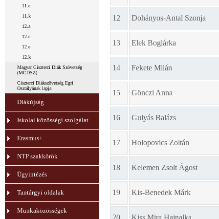
11.e
11.k
12
Dohányos-Antal Szonja
12.a
12.c
13
Elek Boglárka
12.e
12.k
14
Fekete Milán
Magyar Ciszterci Diák Szövetség
(MCDSZ)
Ciszterci Diákszövetség Egri
Osztályának lapja
15
Gönczi Anna
Diákújság
16
Gulyás Balázs
Iskolai közösségi szolgálat
Erasmus+
17
Holopovics Zoltán
NTP szakkörök
18
Kelemen Zsolt Ágost
Ügyintézés
19
Kis-Benedek Márk
Tantárgyi oldalak
Munkaközösségek
20
Kiss Mira Hajnalka