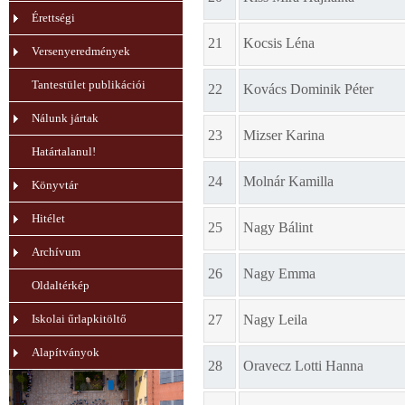
Érettségi
21
Kocsis Léna
Versenyeredmények
Tantestület publikációi
22
Kovács Dominik Péter
Nálunk jártak
23
Mizser Karina
Határtalanul!
24
Molnár Kamilla
Könyvtár
Hitélet
25
Nagy Bálint
Archívum
26
Nagy Emma
Oldaltérkép
Iskolai űrlapkitöltő
27
Nagy Leila
Alapítványok
28
Oravecz Lotti Hanna