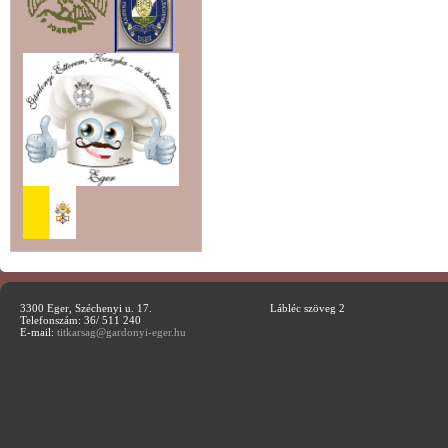
3300 Eger, Széchenyi u. 17.
Lábléc szöveg 2
Telefonszám: 36/ 511 240
E-mail:
titkarsag@gardonyi-eger.hu