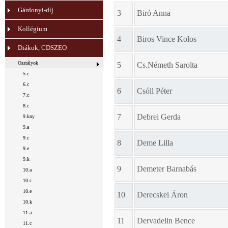
Gárdonyi-díj
3
Biró Anna
Kollégium
4
Biros Vince Kolos
Diákok, CDSZEO
Osztályok
5
Cs.Németh Sarolta
5.c
6.c
6
Csóll Péter
7.c
8.c
7
Debrei Gerda
9.kny
9.a
9.c
8
Deme Lilla
9.e
9.k
9
Demeter Barnabás
10.a
10.c
10.e
10
Derecskei Áron
10.k
11.a
11
Dervadelin Bence
11.c