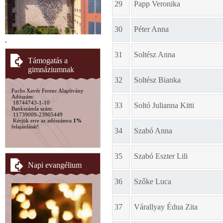
29
Papp Veronika
30
Péter Anna
31
Soltész Anna
Támogatás a
gimnáziumnak
32
Soltész Bianka
Fuchs Xavér Ferenc Alapítvány
Adószám:
18744743-1-10
33
Soltó Julianna Kitti
Bankszámla szám:
11739009-23905449
Kérjük erre az adószámra
1%
felajánlását!
34
Szabó Anna
35
Szabó Eszter Lili
Napi evangélium
36
Szőke Luca
37
Várallyay Édua Zita