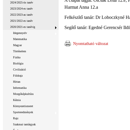
A csapat tagjai: Olcsák Leila 12.e,
2024/2025-ös tanév
Harmat Anna 12.a
2023/2024-es tanév
2022/2023-as tanév
Felkészítő tanár: Dr Loboczkyné Há
2021/2022-es tanév
Segítő tanár: Egedné Gerencsér Ild
2020/2021-es tanévig
Idegennyelv
Matematika
Nyomtatható változat
Magyar
Történelem
Fizika
Biológia
Civilizáció
Földrajz
Hittan
Informatika
Mozgóképkultúra
Kémia
Környezetismeret
Sporteredmények
Rajz
Szakmai tantárgyak