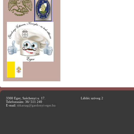
3300 Eger, Széchenyi u. 17.
Lábléc szöveg 2
Telefonszám: 36/ 511 240
E-mail:
titkarsag@gardonyi-eger.hu