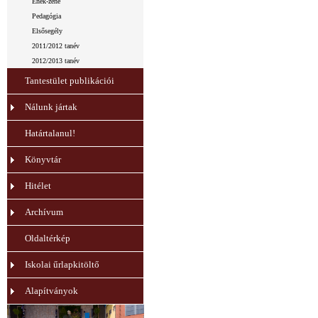
Ének-zene
Pedagógia
Elsősegély
2011/2012 tanév
2012/2013 tanév
Tantestület publikációi
Nálunk jártak
Határtalanul!
Könyvtár
Hitélet
Archívum
Oldaltérkép
Iskolai űrlapkitöltő
Alapítványok