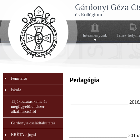
Gárdonyi Géza Ci
és Kollégium
Intézményünk
Tanév helyi r
Fenntartó
Pedagógia
Iskola
Tájékoztatás kamerás
2016
_____________________________________
megfigyelőrendszer
alkalmazásáról
Gárdonyis családfakutatás
KRÉTA e-jogsi
2015/
_____________________________________