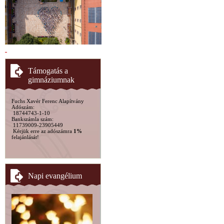
Támogatás a
gimnáziumnak
Fuchs Xavér Ferenc Alapítvány
Adószám:
18744743-1-10
Bankszámla szám:
11739009-23905449
Kérjük erre az adószámra
1%
felajánlását!
Napi evangélium