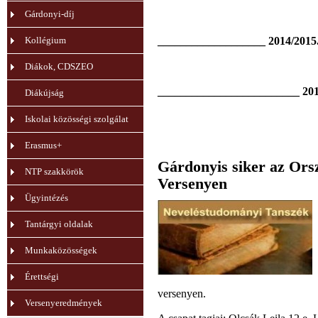
Gárdonyi-díj
2014/2015
Kollégium
___________________
Diákok, CDSZEO
201
_________________________
Diákújság
Iskolai közösségi szolgálat
Erasmus+
Gárdonyis siker az Ors
NTP szakkörök
Versenyen
Ügyintézés
Tantárgyi oldalak
Munkaközösségek
Érettségi
versenyen.
Versenyeredmények