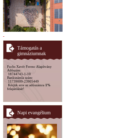
Támogatás a
gimnáziumnak
Fuchs Xavér Ferenc Alapítvány
Adószám:
18744743-1-10
Bankszámla szám:
11739009-23905449
Kérjük erre az adószámra
1%
felajánlását!
Napi evangélium