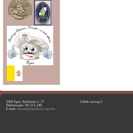
3300 Eger, Széchenyi u. 17.
Lábléc szöveg 2
Telefonszám: 36/ 511 240
E-mail:
titkarsag@gardonyi-eger.hu