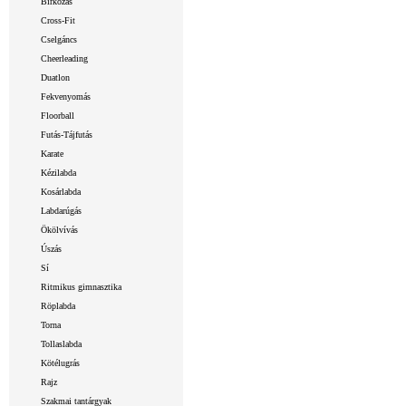
Birkózás
Cross-Fit
Cselgáncs
Cheerleading
Duatlon
Fekvenyomás
Floorball
Futás-Tájfutás
Karate
Kézilabda
Kosárlabda
Labdarúgás
Ökölvívás
Úszás
Sí
Ritmikus gimnasztika
Röplabda
Torna
Tollaslabda
Kötélugrás
Rajz
Szakmai tantárgyak