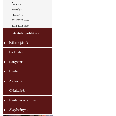
Ének-zene
Pedagógia
Elsősegély
2011/2012 tanév
2012/2013 tanév
Tantestület publikációi
Nálunk jártak
Határtalanul!
Könyvtár
Hitélet
Archívum
Oldaltérkép
Iskolai űrlapkitöltő
Alapítványok