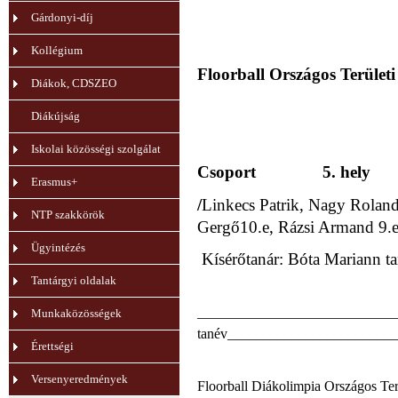
Gárdonyi-díj
Kollégium
Floorball Országos Terület
Diákok, CDSZEO
Diákújság
Iskolai közösségi szolgálat
Csoport 5. hely
Erasmus+
/
Linkecs Patrik, Nagy Roland,
NTP szakkörök
Gergő10.e, Rázsi Armand 9.e
Ügyintézés
Kísérőtanár: Bóta Mariann t
Tantárgyi oldalak
____________________________
Munkaközösségek
tanév
________________________
Érettségi
Versenyeredmények
Floorball Diákolimpia Országos Te