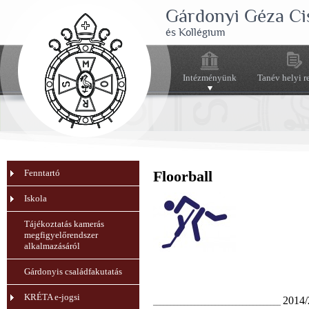
Gárdonyi Géza Ci
és Kollégium
Intézményünk
Tanév helyi r
Fenntartó
Floorball
Iskola
Tájékoztatás kamerás
megfigyelőrendszer
alkalmazásáról
Gárdonyis családfakutatás
KRÉTA e-jogsi
2014/
_____________________________________