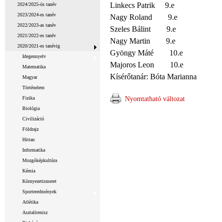
Linkecs Patrik 9.e
2024/2025-ös tanév
2023/2024-es tanév
Nagy Roland 9.e
2022/2023-as tanév
Szeles Bálint 9.e
2021/2022-es tanév
Nagy Martin 9.e
2020/2021-es tanévig
Gyöngy Máté 10.e
Idegennyelv
Majoros Leon 10.e
Matematika
Kísérőtanár: Bóta Marianna
Magyar
Történelem
Nyomtatható változat
Fizika
Biológia
Civilizáció
Földrajz
Hittan
Informatika
Mozgóképkultúra
Kémia
Környezetismeret
Sporteredmények
Atlétika
Asztalitenisz