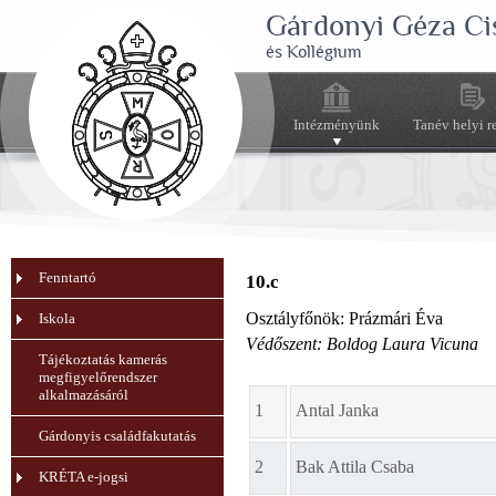
Gárdonyi Géza Ci
és Kollégium
Intézményünk
Tanév helyi r
Fenntartó
10.c
Osztályfőnök: Prázmári Éva
Iskola
Védőszent: Boldog Laura Vicuna
Tájékoztatás kamerás
megfigyelőrendszer
alkalmazásáról
1
Antal Janka
Gárdonyis családfakutatás
2
Bak Attila Csaba
KRÉTA e-jogsi