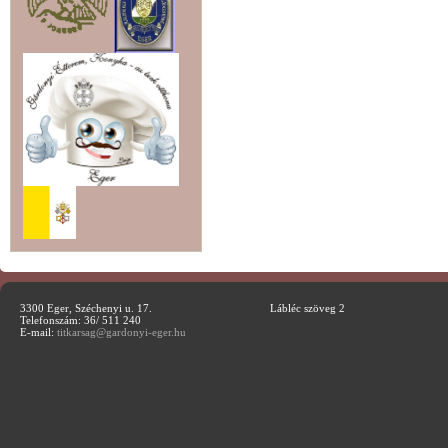
3300 Eger, Széchenyi u. 17.
Lábléc szöveg 2
Telefonszám: 36/ 511 240
E-mail:
titkarsag@gardonyi-eger.hu