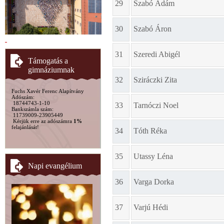
29
Szabó Ádám
30
Szabó Áron
31
Szeredi Abigél
Támogatás a
gimnáziumnak
32
Sziráczki Zita
Fuchs Xavér Ferenc Alapítvány
Adószám:
18744743-1-10
33
Tarnóczi Noel
Bankszámla szám:
11739009-23905449
Kérjük erre az adószámra
1%
felajánlását!
34
Tóth Réka
35
Utassy Léna
Napi evangélium
36
Varga Dorka
37
Varjú Hédi