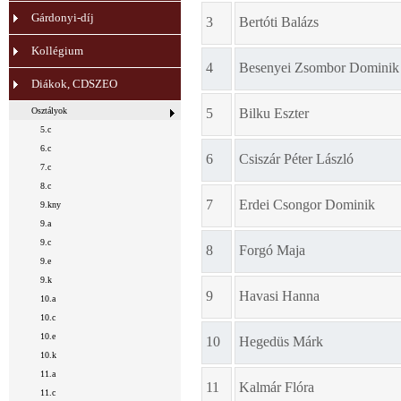
Gárdonyi-díj
3
Bertóti Balázs
Kollégium
4
Besenyei Zsombor Dominik
Diákok, CDSZEO
Osztályok
5
Bilku Eszter
5.c
6.c
6
Csiszár Péter László
7.c
8.c
7
Erdei Csongor Dominik
9.kny
9.a
9.c
8
Forgó Maja
9.e
9.k
9
Havasi Hanna
10.a
10.c
10.e
10
Hegedüs Márk
10.k
11.a
11
Kalmár Flóra
11.c