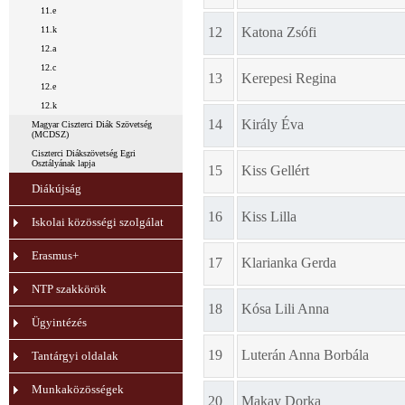
11.e
11.k
12
Katona Zsófi
12.a
12.c
13
Kerepesi Regina
12.e
12.k
14
Király Éva
Magyar Ciszterci Diák Szövetség
(MCDSZ)
Ciszterci Diákszövetség Egri
Osztályának lapja
15
Kiss Gellért
Diákújság
16
Kiss Lilla
Iskolai közösségi szolgálat
Erasmus+
17
Klarianka Gerda
NTP szakkörök
18
Kósa Lili Anna
Ügyintézés
19
Luterán Anna Borbála
Tantárgyi oldalak
Munkaközösségek
20
Makay Dorka