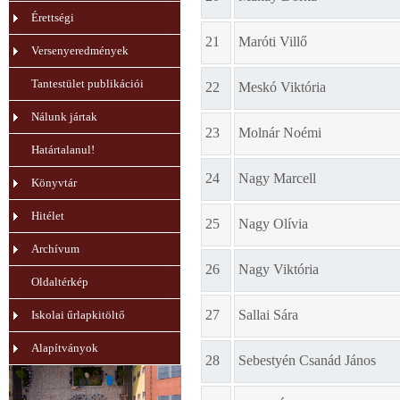
Érettségi
21
Maróti Villő
Versenyeredmények
Tantestület publikációi
22
Meskó Viktória
Nálunk jártak
23
Molnár Noémi
Határtalanul!
24
Nagy Marcell
Könyvtár
Hitélet
25
Nagy Olívia
Archívum
26
Nagy Viktória
Oldaltérkép
27
Sallai Sára
Iskolai űrlapkitöltő
Alapítványok
28
Sebestyén Csanád János