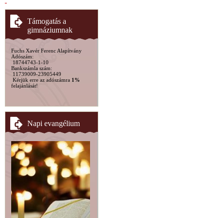
Támogatás a
gimnáziumnak
Fuchs Xavér Ferenc Alapítvány
Adószám:
18744743-1-10
Bankszámla szám:
11739009-23905449
Kérjük erre az adószámra
1%
felajánlását!
Napi evangélium