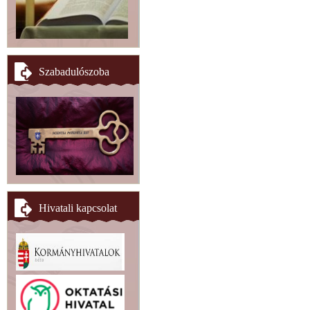
Szabadulószoba
Hivatali kapcsolat