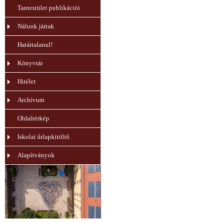
Tantestület publikációi
Nálunk jártak
Határtalanul!
Könyvtár
Hitélet
Archívum
Oldaltérkép
Iskolai űrlapkitöltő
Alapítványok