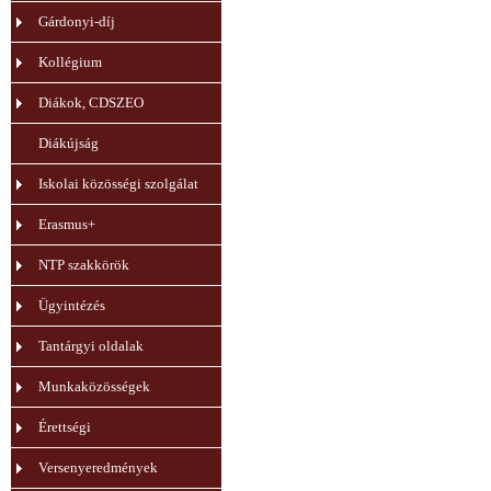
Gárdonyi-díj
Kollégium
Diákok, CDSZEO
Diákújság
Iskolai közösségi szolgálat
Erasmus+
NTP szakkörök
Ügyintézés
Tantárgyi oldalak
Munkaközösségek
Érettségi
Versenyeredmények