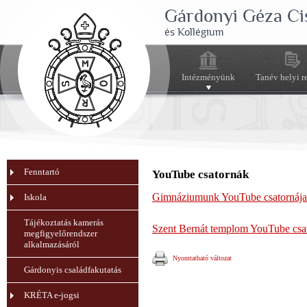
Gárdonyi Géza Ci
és Kollégium
Intézményünk
Tanév helyi r
Fenntartó
YouTube csatornák
Gimnáziumunk YouTube csatornája
Iskola
Tájékoztatás kamerás
Szent Bernát templom YouTube csa
megfigyelőrendszer
alkalmazásáról
Nyomtatható változat
Gárdonyis családfakutatás
KRÉTA e-jogsi