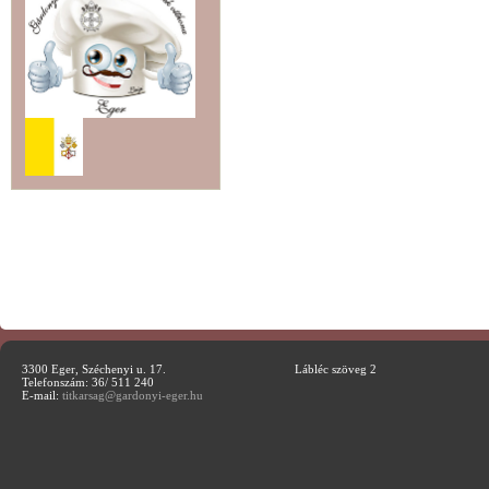
3300 Eger, Széchenyi u. 17.
Lábléc szöveg 2
Telefonszám: 36/ 511 240
E-mail:
titkarsag@gardonyi-eger.hu