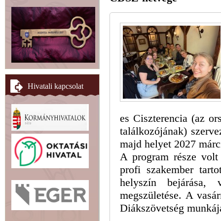
Hivatali kapcsolat
es Ciszterencia (az ors
találkozójának) szer
majd helyet 2027 márc
A program része volt 
profi szakember tarto
helyszín bejárása, 
megszületése. A vasár
Diákszövetség munkájáé