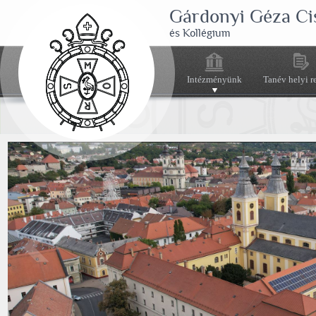
Gárdonyi Géza Ci
és Kollégium
Intézményünk
Tanév helyi r