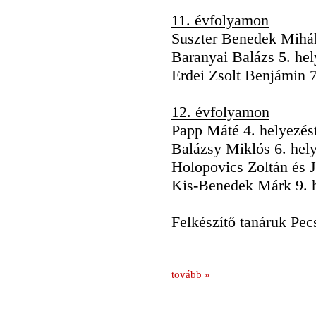
11. évfolyamon
Suszter Benedek Mihál
Baranyai Balázs 5. hel
Erdei Zsolt Benjámin 7
12. évfolyamon
Papp Máté 4. helyezés
Balázsy Miklós 6. hel
Holopovics Zoltán és J
Kis-Benedek Márk 9. he
Felkészítő tanáruk Pec
tovább »