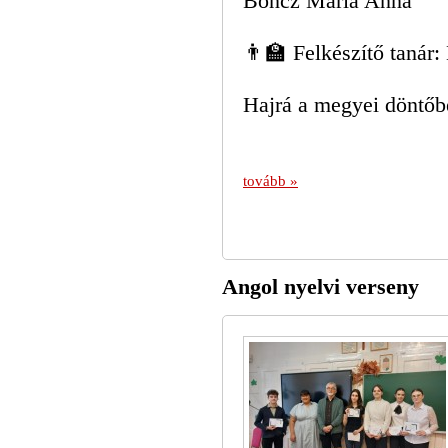
Boncz Mária Anna
👨‍🏫 Felkészítő taná
Hajrá a megyei döntőb
tovább »
Angol nyelvi verseny