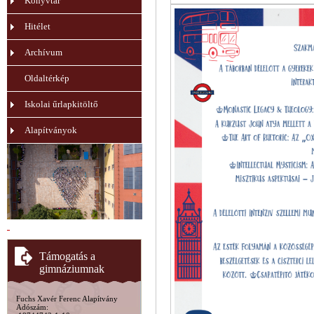
Könyvtár
Hitélet
Archívum
Oldaltérkép
Iskolai űrlapkitöltő
Alapítványok
Támogatás a
gimnáziumnak
Fuchs Xavér Ferenc Alapítvány
Adószám: