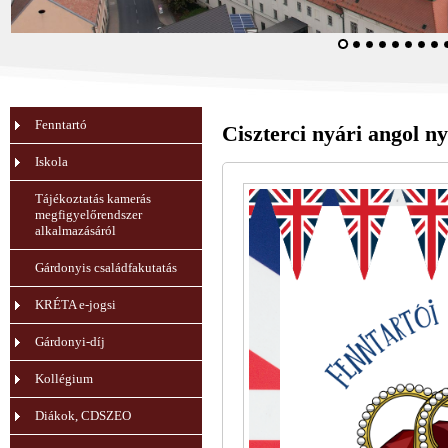
Fenntartó
Ciszterci nyári angol ny
Iskola
Tájékoztatás kamerás
megfigyelőrendszer
alkalmazásáról
Gárdonyis családfakutatás
KRÉTA e-jogsi
Gárdonyi-díj
Kollégium
Diákok, CDSZEO