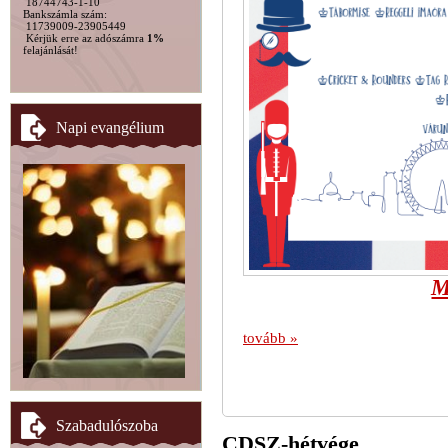
18744743-1-10
Bankszámla szám:
11739009-23905449
Kérjük erre az adószámra
1%
felajánlását!
Napi evangélium
M
tovább »
Szabadulószoba
CDSZ-hétvége