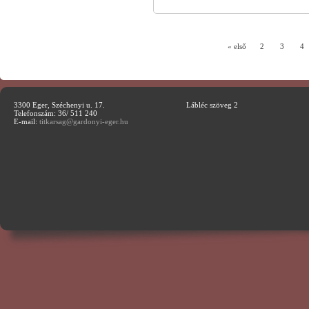
« első
2
3
4
3300 Eger, Széchenyi u. 17.
Lábléc szöveg 2
Telefonszám: 36/ 511 240
E-mail:
titkarsag@gardonyi-eger.hu