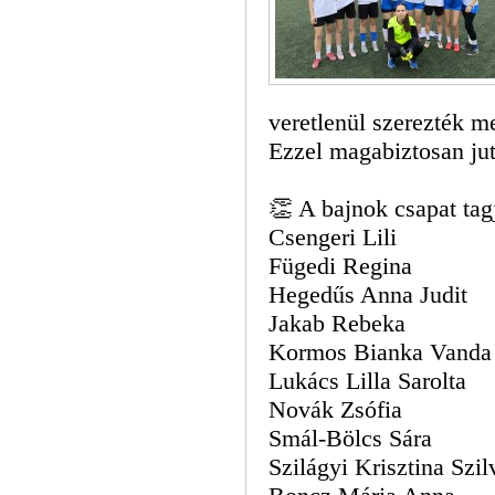
veretlenül szerezték m
Ezzel magabiztosan ju
👏 A bajnok csapat tagj
Csengeri Lili
Fügedi Regina
Hegedűs Anna Judit
Jakab Rebeka
Kormos Bianka Vanda
Lukács Lilla Sarolta
Novák Zsófia
Smál-Bölcs Sára
Szilágyi Krisztina Szil