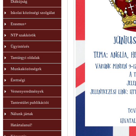
Diákújság
Iskolai közösségi szolgálat
Erasmus+
NTP szakkörök
Ügyintézés
Tantárgyi oldalak
Munkaközösségek
Érettségi
Versenyeredmények
Tantestület publikációi
Nálunk jártak
Határtalanul!