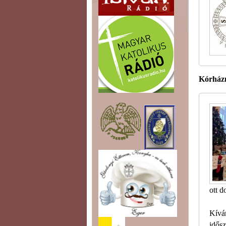
Kórházm
ott 
Kívá
idősz