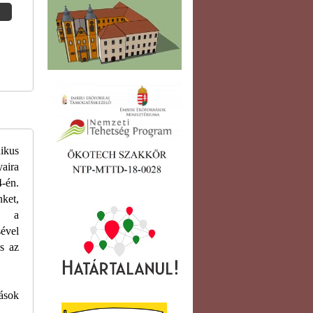
ikus
yaira
-én.
nket,
l, a
ével
s az
ások