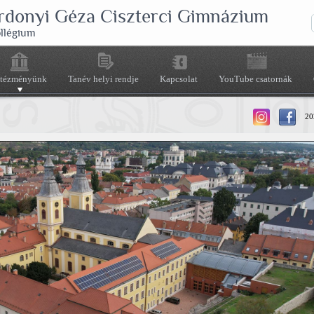
rdonyi Géza Ciszterci Gimnázium
ollégium
ntézményünk
Tanév helyi rendje
Kapcsolat
YouTube csatornák
202