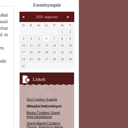
Eseménynaptár
ltal
2026. augusztus
ozó
H
K
Sz
Cs
P
Sz
V
észt
1
2
ő öt
3
4
5
6
7
8
9
10
11
12
13
14
15
16
en.
17
18
19
20
21
22
23
24
25
26
27
28
29
30
sük:
31
Linkek
Zirci Ciszterci Apátság
Oktatási Intézményei:
Budai Ciszterci Szent
Imre Gimnázium
Szent Margit Ciszterci
Óvoda, Általános Iskola,