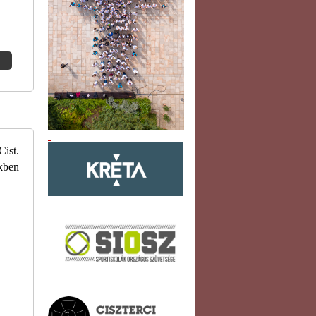
ist.
kben