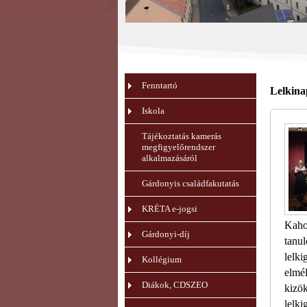
Fenntartó
Lelkina
Iskola
Tájékoztatás kamerás
megfigyelőrendszer
alkalmazásáról
Gárdonyis családfakutatás
KRÉTA e-jogsi
Kaho
Gárdonyi-díj
tanu
lelki
Kollégium
elmé
Diákok, CDSZEO
kizö
lelki