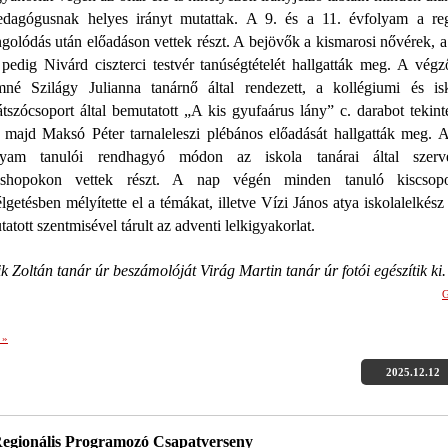
edagógusnak helyes irányt mutattak. A 9. és a 11. évfolyam a reg
golódás után előadáson vettek részt. A bejövők a kismarosi nővérek, a
pedig Nivárd ciszterci testvér tanúségtételét hallgatták meg. A vég
mné Szilágy Julianna tanárnő által rendezett, a kollégiumi és isk
átszócsoport által bemutatott „A kis gyufaárus lány” c. darabot tekint
 majd Maksó Péter tarnaleleszi plébános előadását hallgatták meg. A
lyam tanulói rendhagyó módon az iskola tanárai által szerve
shopokon vettek részt. A nap végén minden tanuló kiscsopo
lgetésben mélyítette el a témákat, illetve Vízi János atya iskolalelkész 
atott szentmisével tárult az adventi lelkigyakorlat.
k Zoltán tanár úr beszámolóját Virág Martin tanár úr fotói egészítik ki.
G
 »
2025.12.12
gionális Programozó Csapatverseny