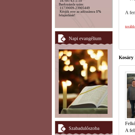
18744743-1-10
Bankszámla szám:
11739009-23905449
Kérjük erre az adószámra
1%
A fe
felajánlását!
tovább
Napi evangélium
Kosáry
Felké
Szabadulószoba
A fe