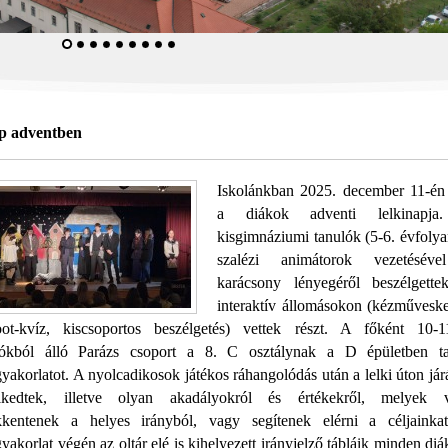
p adventben
Iskolánkban 2025. december 11-én 
a diákok adventi lelkinapj
kisgimnáziumi tanulók (5-6. évfoly
szalézi animátorok vezetésév
karácsony lényegéről beszélgette
interaktív állomásokon (kézműveske
ot-kvíz, kiscsoportos beszélgetés) vettek részt. A főként 10-11
lókból álló Parázs csoport a 8. C osztálynak a D épületben tar
gyakorlatot. A nyolcadikosok játékos ráhangolódás után a lelki úton jár
lkedtek, illetve olyan akadályokról és értékekről, melyek 
kkentenek a helyes irányból, vagy segítenek elérni a céljainka
gyakorlat végén az oltár elé is kihelyezett irányjelző tábláik minden di