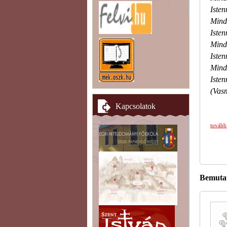
Isten
Mind
Isten
Mind
Isten
Mind
Isten
(Vas
Kapcsolatok
tovább
Bemutat