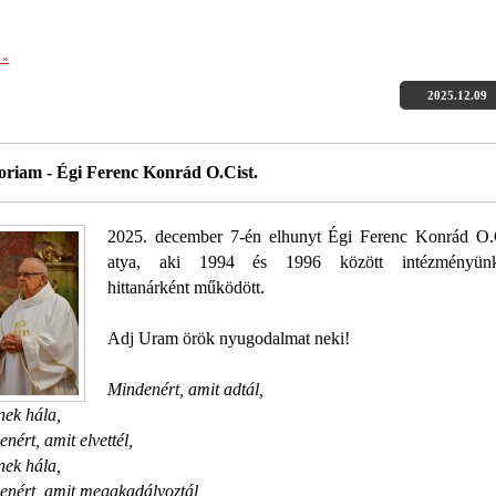
 »
2025.12.09
riam - Égi Ferenc Konrád O.Cist.
2025. december 7-én elhunyt Égi Ferenc Konrád O.C
atya, aki 1994 és 1996 között intézményün
hittanárként működött.
Adj Uram örök nyugodalmat neki!
Mindenért, amit adtál,
nek hála,
nért, amit elvettél,
nek hála,
enért, amit megakadályoztál,