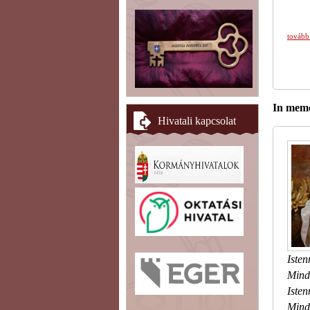
tovább
In memo
Hivatali kapcsolat
Isten
Minde
Isten
Mind