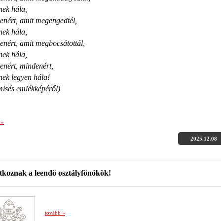
nek hála,
enért, amit megengedtél,
nek hála,
enért, amit megbocsátottál,
nek hála,
enért, mindenért,
nek legyen hála!
misés emlékképéről)
 »
2025.12.08
koznak a leendő osztályfőnökök!
tovább »