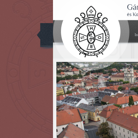
Gá
és K
I