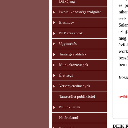
Diákújság
és p
ráhan
Iskolai közösségi szolgálat
esek 
Erasmus+
Sala
színj
NTP szakkörök
meg,
Ügyintézés
évfo
work
Tantárgyi oldalak
beszé
bemut
Munkaközösségek
Érettségi
Bozsi
Versenyeredmények
Tantestület publikációi
tovább
Nálunk jártak
Határtalanul!
DEIK Re