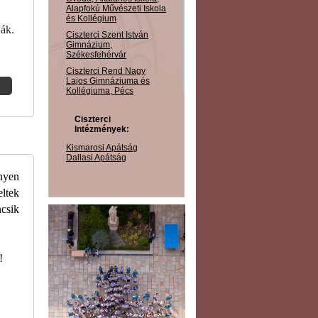
Alapfokú Művészeti Iskola
és Kollégium
ják.
Ciszterci Szent István
Gimnázium,
Székesfehérvár
Ciszterci Rend Nagy
Lajos Gimnáziuma és
Kollégiuma, Pécs
Ciszterci
Intézmények:
Kismarosi Apátság
Dallasi Apátság
nyen
eltek
ncsik
!