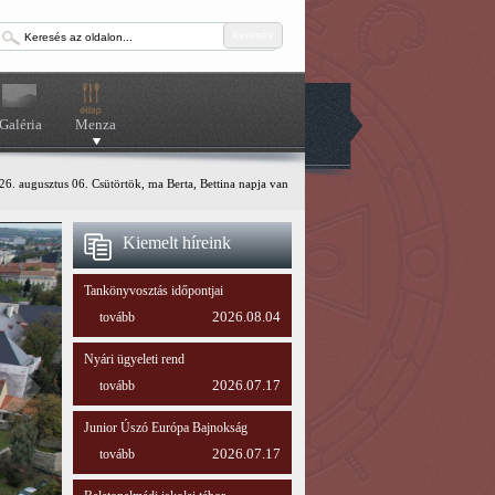
keresés
Galéria
Menza
6. augusztus 06. Csütörtök, ma Berta, Bettina napja van
Kiemelt híreink
Tankönyvosztás időpontjai
tovább
2026.08.04
Nyári ügyeleti rend
tovább
2026.07.17
Junior Úszó Európa Bajnokság
tovább
2026.07.17