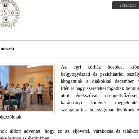
2025.12.05
isszió
Az egri kórház hospice, krón
belgyógyászati és pszichiátriai osztál
látogattunk a diákokkal december 4
Idén is nagy szeretettel fogadtak bennü
ahol énekszóval, csengettyűzésse
karácsonyi történet megjelenítés
szolgáltunk a betegágyban levőknek é
dolgozóknak.
nok áldott adventet, hogy ez az eljövetel, várakozás és találkoz
aka legyen az életünkben: