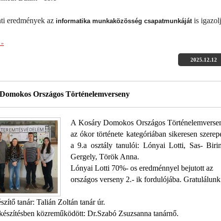
nti eredmények az
is igazol
informatika munkaközösség csapatmunkáját
 »
2025.12.12
 Domokos Országos Történelemverseny
A Kosáry Domokos Országos Történelemverse
az ókor története kategóriában sikeresen szerep
a 9.a osztály tanulói: Lónyai Lotti, Sas- Biri
Gergely, Török Anna.
Lónyai Lotti 70%- os eredménnyel bejutott az
országos verseny 2.- ik fordulójába. Gratulálunk
szítő tanár: Talián Zoltán tanár úr.
lkészítésben közreműködött: Dr.Szabó Zsuzsanna tanárnő.