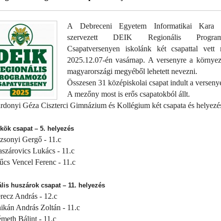
A Debreceni Egyetem Informatikai Kara á
szervezett DEIK Regionális Program
Csapatversenyen iskolánk két csapattal vett r
2025.12.07-én vasárnap. A versenyre a környez
magyarországi megyéből lehetett nevezni.
Összesen 31 középiskolai csapat indult a verseny
A mezőny most is erős csapatokból állt.
rdonyi Géza Ciszterci Gimnázium és Kollégium két csapata és helyezé
ök csapat – 5. helyezés
onyi Gergő - 11.c
árovics Lukács - 11.c
s Vencel Ferenc - 11.c
ális huszárok csapat – 11. helyezés
cz András - 12.c
án András Zoltán - 11.c
th Bálint - 11.c