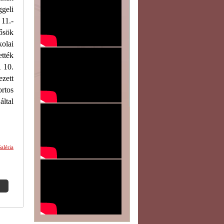
geli
 11.-
zősök
olai
ették
 10.
zett
rtos
által
aléria