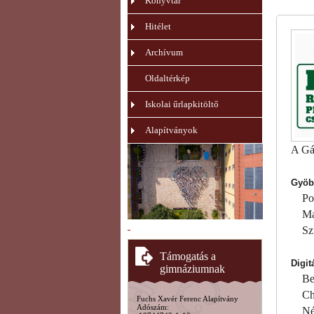
Könyvtár
Hitélet
Archívum
Oldaltérkép
Iskolai űrlapkitöltő
Alapítványok
A Gá
Gyöbk
Pozs
Masz
Szűc
Támogatás a
Digit
gimnáziumnak
Bere
Chik
Fuchs Xavér Ferenc Alapítvány
Adószám:
Néme