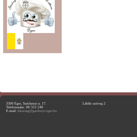
3300 Eger, Széchenyi u. 17.
Lábléc szöveg 2
Telefonszám: 36/ 511 240
E-mail:
titkarsag@gardonyi-eger.hu