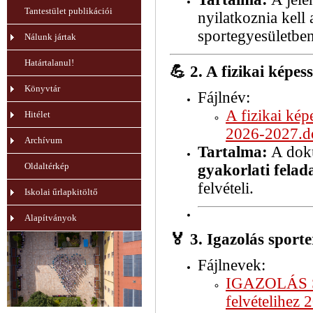
Tantestület publikációi
nyilatkoznia kell
sportegyesületben
Nálunk jártak
Határtalanul!
💪
2. A fizikai képes
Könyvtár
Fájlnév:
A fizikai kép
Hitélet
2026-2027.d
Archívum
Tartalma:
A doku
Oldaltérkép
gyakorlati felad
felvételi.
Iskolai űrlapkitöltő
Alapítványok
🏅
3. Igazolás sport
Fájlnevek:
IGAZOLÁS
felvételihez