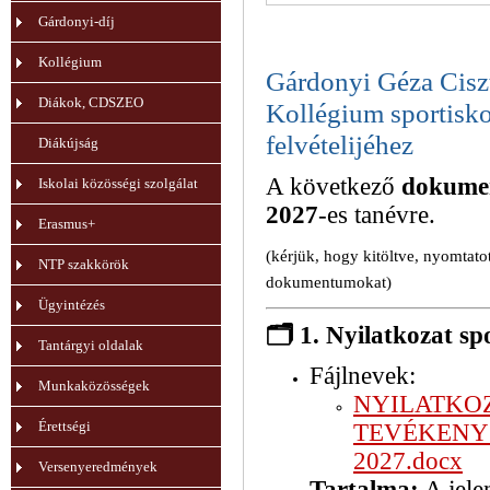
Gárdonyi-díj
Kollégium
Gárdonyi Géza Cisz
Diákok, CDSZEO
Kollégium sportisk
felvételijéhez
Diákújság
A következő
dokume
Iskolai közösségi szolgálat
2027
-es tanévre.
Erasmus+
(kérjük, hogy kitöltve, nyomtat
NTP szakkörök
dokumentumokat)
Ügyintézés
🗂️
1. Nyilatkozat sp
Tantárgyi oldalak
Fájlnevek:
Munkaközösségek
NYILATKO
Érettségi
TEVÉKENYSÉ
2027.docx
Versenyeredmények
Tartalma:
A jele