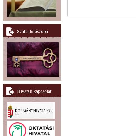
Szabadulószoba
Hivatali kapcsolat