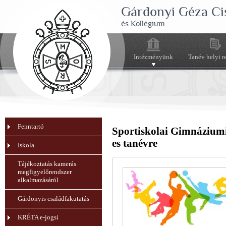
Gárdonyi Géza Ci
és Kollégium
Intézményünk
Tanév helyi r
Fenntartó
Sportiskolai Gimnáziumi
es tanévre
Iskola
Tájékoztatás kamerás
megfigyelőrendszer
alkalmazásáról
Gárdonyis családfakutatás
KRÉTA e-jogsi