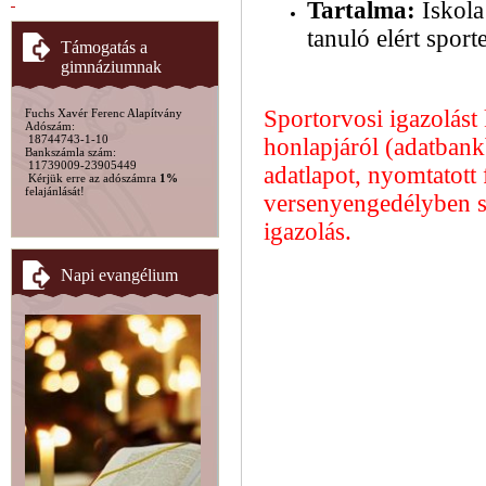
Tartalma:
Iskola
tanuló elért spor
Támogatás a
gimnáziumnak
Sportorvosi igazolást
Fuchs Xavér Ferenc Alapítvány
Adószám:
18744743-1-10
honlapjáról (adatbank
Bankszámla szám:
11739009-23905449
adatlapot, nyomtatott
Kérjük erre az adószámra
1%
felajánlását!
versenyengedélyben s
igazolás.
Napi evangélium