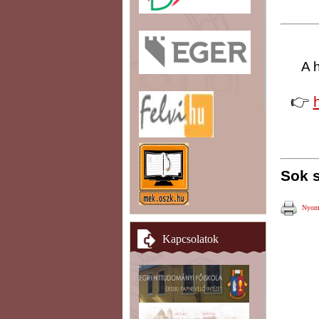
A 
👉
Sok s
Nyomt
Kapcsolatok