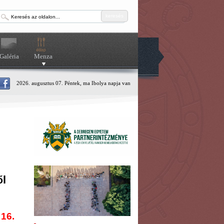
keresés
Galéria
Menza
2026. augusztus 07. Péntek, ma Ibolya napja van
l
ő
 16.