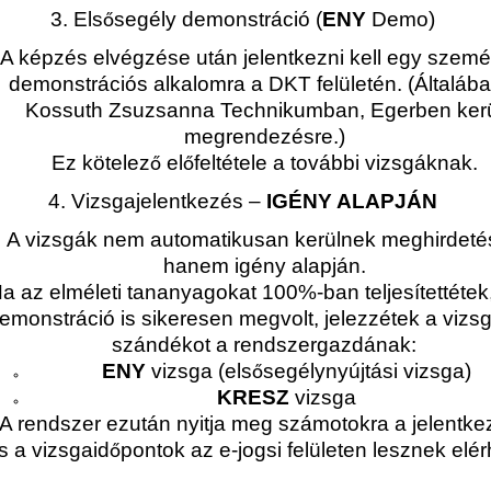
3. Els
segély demonstráció (
ENY
Demo)
ő
A képzés elvégzése után jelentkezni kell egy szemé
demonstrációs alkalomra a DKT felületén. (Általáb
Kossuth Zsuzsanna Technikumban, Egerben ker
megrendezésre.)
Ez kötelez
el
feltétele a további vizsgáknak.
ő
ő
4. Vizsgajelentkezés –
IGÉNY ALAPJÁN
A vizsgák nem automatikusan kerülnek meghirdeté
hanem igény alapján.
a az elméleti tananyagokat 100%-ban teljesítettétek
emonstráció is sikeresen megvolt, jelezzétek a vizs
szándékot a rendszergazdának:
ENY
vizsga (els
segélynyújtási vizsga)
ő
KRESZ
vizsga
A rendszer ezután nyitja meg számotokra a jelentke
s a vizsgaid
pontok az e-jogsi felületen lesznek elér
ő