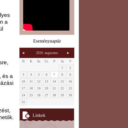
lyes
an a
ül
Eseménynaptár
2026. augusztus
H
K
Sz
Cs
P
Sz
V
sre,
1
2
3
4
5
6
7
8
9
, és a
10
11
12
13
14
15
16
gázási
17
18
19
20
21
22
23
24
25
26
27
28
29
30
31
zést,
Linkek
het
k.
ő