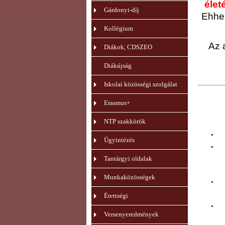
élet
Gárdonyi-díj
Ehhez
Kollégium
Az 
Diákok, CDSZEO
Diákújság
Iskolai közösségi szolgálat
Erasmus+
NTP szakkörök
Ügyintézés
Tantárgyi oldalak
Munkaközösségek
Érettségi
Versenyeredmények