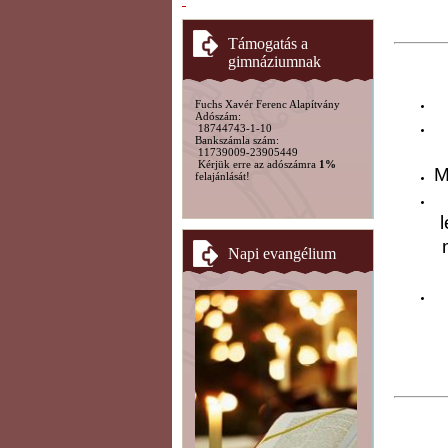
Támogatás a
gimnáziumnak
Fuchs Xavér Ferenc Alapítvány
Adószám:
18744743-1-10
Bankszámla szám:
11739009-23905449
Kérjük erre az adószámra
1%
M
felajánlását!
Napi evangélium