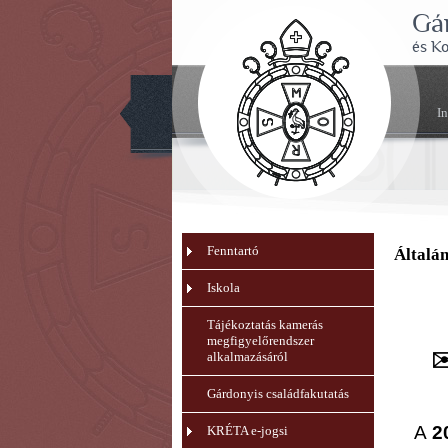
Gá
és K
I
Fenntartó
Általán
Iskola
Tájékoztatás kamerás
megfigyelőrendszer
✉
alkalmazásáról
Gárdonyis családfakutatás
A
2
KRÉTA e-jogsi