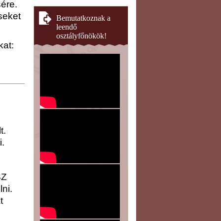
ére.
seket
Bemutatkoznak a
leendő
osztályfőnökök!
kat:
t.
.
SZ
ni.
t