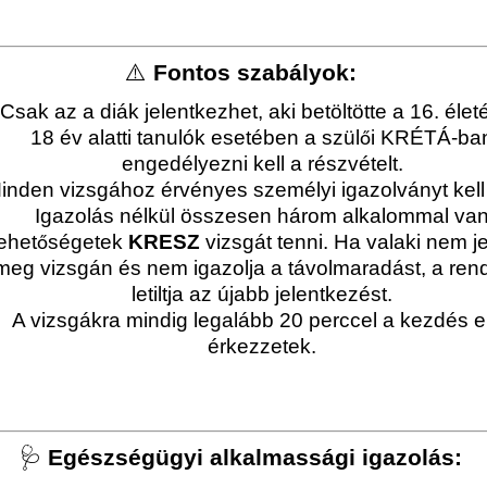
⚠️
Fontos szabályok:
Csak az a diák jelentkezhet, aki betöltötte a 16. élet
18 év alatti tanulók esetében a szül
i KRÉTÁ-ba
ő
engedélyezni kell a részvételt.
inden vizsgához érvényes személyi igazolványt kell 
Igazolás nélkül összesen három alkalommal va
lehet
ségetek
KRESZ
vizsgát tenni. Ha valaki nem j
ő
meg vizsgán és nem igazolja a távolmaradást, a ren
letiltja az újabb jelentkezést.
A vizsgákra mindig legalább 20 perccel a kezdés e
érkezzetek.
🩺
Egészségügyi alkalmassági igazolás: