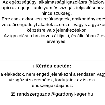
Az egészségügyi alkalmassági igazolásra (háziorv
papír) az e-jogsi tanfolyam és vizsgák teljesítéséhe
nincs szükség.
Erre csak akkor lesz szükségetek, amikor tényleg
vezet
i engedélyt akartok szerezni, vagyis a gyakor
ő
képzésre való jelentkezéskor.
Az igazolást a háziorvos állítja ki, és általában 2 é
érvényes.
ℹ️
Kérdés esetén:
a elakadtok, nem enged jelentkezni a rendszer, vag
vizsgázni szeretnétek, forduljatok az iskola
rendszergazdájához:
📧 rendszergazda@gardonyi-eger.hu