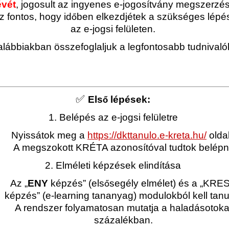
évét
, jogosult az ingyenes e-jogosítvány megszerzés
 fontos, hogy id
ben elkezdjétek a szükséges lépé
ő
az e-jogsi felületen.
alábbiakban összefoglaljuk a legfontosabb tudnivaló
✅
Els
lépések:
ő
1. Belépés az e-jogsi felületre
Nyissátok meg a
https://dkttanulo.e-kreta.hu/
oldal
A megszokott KRÉTA azonosítóval tudtok belépni
2. Elméleti képzések elindítása
Az „
ENY
képzés” (els
segély elmélet) és a „KRE
ő
képzés” (e-learning tananyag) modulokból kell tanul
A rendszer folyamatosan mutatja a haladásotoka
százalékban.