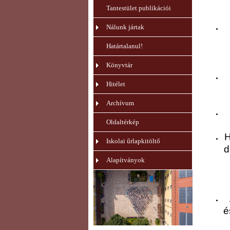
Tantestület publikációi
Nálunk jártak
Határtalanul!
Könyvtár
Hitélet
Archívum
Oldaltérkép
H
Iskolai űrlapkitöltő
d
Alapítványok
é