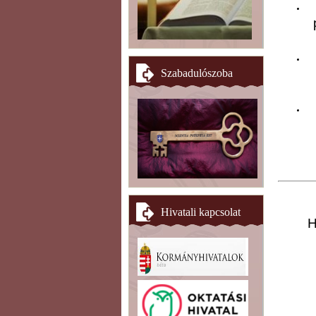
Szabadulószoba
Hivatali kapcsolat
H