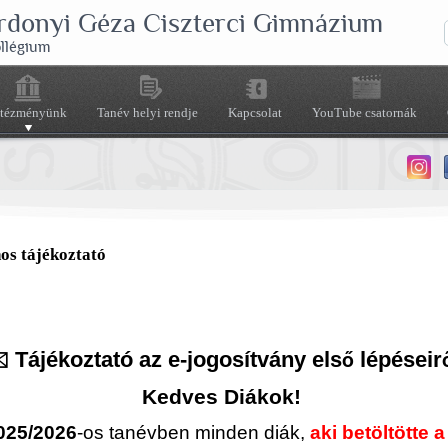
rdonyi Géza Ciszterci Gimnázium
ollégium
ntézményünk
Tanév helyi rendje
Kapcsolat
YouTube csatornák
os tájékoztató
️ Tájékoztató az e-jogosítvány els
lépéseir
ő
Kedves Diákok!
025/2026
-os tanévben minden diák,
aki betöltötte a