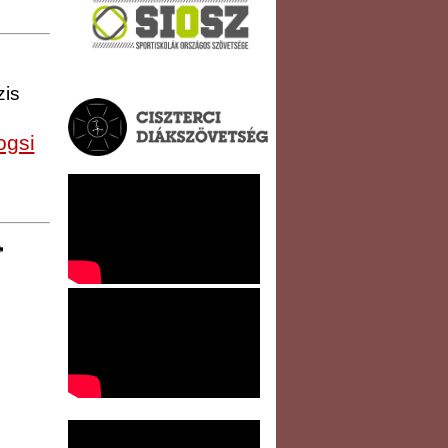
zis
ogsi
