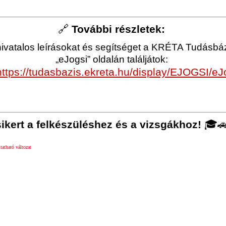
🔗
További részletek:
hivatalos leírásokat és segítséget a KRÉTA Tudásbá
„eJogsi” oldalán találjátok:
https://tudasbazis.ekreta.hu/display/EJOGSI/eJ
ikert a felkészüléshez és a vizsgákhoz!
🎓
atható változat