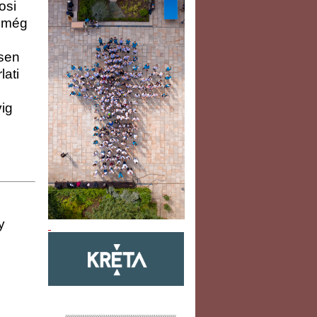
osi
z még
esen
lati
vig
y