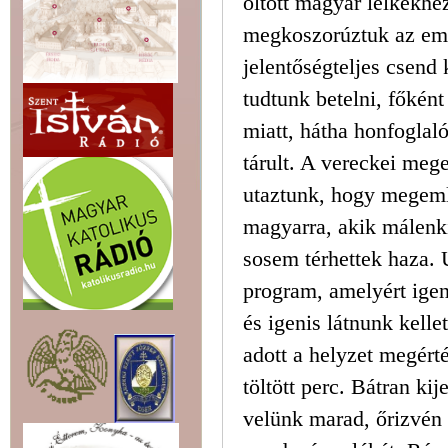
öltött magyar lelkekh
megkoszorúztuk az em
jelentőségteljes csend 
tudtunk betelni, főként
miatt, hátha honfoglaló
tárult. A vereckei meg
utaztunk, hogy megeml
magyarra, akik málenki
sosem térhettek haza. 
program, amelyért igeni
és igenis látnunk kelle
adott a helyzet megérté
töltött perc. Bátran k
velünk marad, őrizvén 