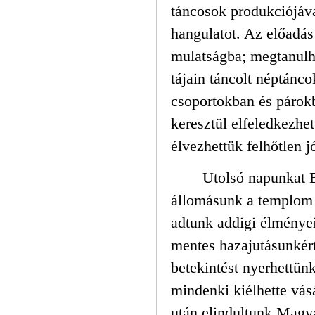
táncosok produkciójáva
hangulatot. Az előadás
mulatságba; megtanul
tájain táncolt néptánc
csoportokban és párokb
keresztül elfeledkezhe
élvezhettük felhőtlen j
Utolsó napunkat B
állomásunk a templom v
adtunk addigi élménye
mentes hazajutásunkér
betekintést nyerhettünk
mindenki kiélhette vás
után elindultunk Magya