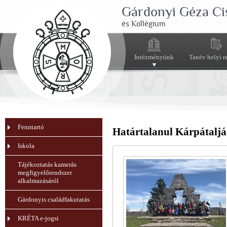
Gárdonyi Géza Ci
és Kollégium
Intézményünk
Tanév helyi r
Fenntartó
Határtalanul Kárpátalj
Iskola
Tájékoztatás kamerás
megfigyelőrendszer
alkalmazásáról
Gárdonyis családfakutatás
KRÉTA e-jogsi