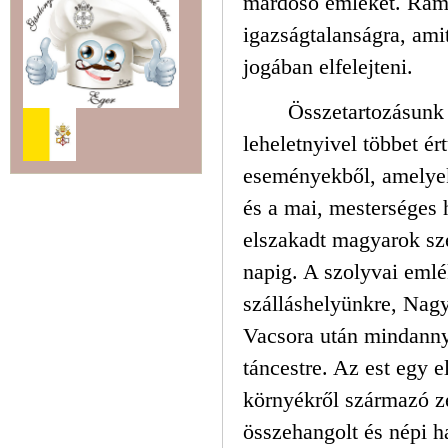
mardosó emlékét. Rámu
igazságtalanságra, ami
jogában elfelejteni.
Összetartozásunk 
leheletnyivel többet é
eseményekből, amelyek
és a mai, mesterséges h
elszakadt magyarok sz
napig. A szolyvai emlé
szálláshelyünkre, Nag
Vacsora után mindanny
táncestre. Az est egy e
környékről származó ze
összehangolt és népi 