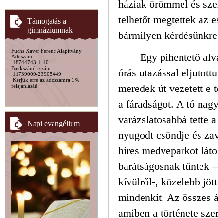
háziak örömmel és szer
telhetőt megtettek az 
Támogatás a
gimnáziumnak
bármilyen kérdésünkre 
Fuchs Xavér Ferenc Alapítvány
Egy pihentető alvá
Adószám:
18744743-1-10
Bankszámla szám:
órás utazással eljutott
11739009-23905449
Kérjük erre az adószámra
1%
meredek út vezetett e 
felajánlását!
a fáradságot. A tó nagy
varázslatosabbá tette a
Napi evangélium
nyugodt csöndje és zav
híres medveparkot lát
barátságosnak tűntek –
kívülről-, közelebb jö
mindenkit. Az összes ál
amiben a története sze