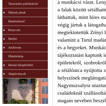
a munkácsi várat. Len
Tantestület publikációi
a falak között sétálha
Nálunk jártak
láthattuk, mint híres 
Határtalanul!
végig jártuk a látogath
Könyvtár
megtekintettük Zrínyi I
Hitélet
valamint a Turul madár
és a hegyeket. Munkác
Archívum
tájékoztatást kaptunk 
Oldaltérkép
épületekről, szobrokró
Iskolai űrlapkitöltő
a sétálóutca nyújtotta 
Alapítványok
helyszínek meglátogat
Nagymuzsalyra utaztun
családoknál szállásoltá
magam nevében beszélh