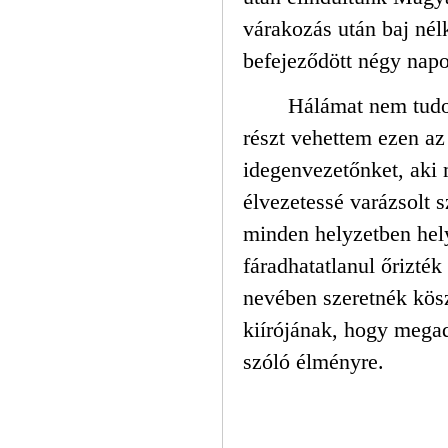
várakozás után baj nélk
befejeződött négy nap
Hálámat nem tudo
részt vehettem ezen az 
idegenvezetőnket, aki 
élvezetessé varázsolt 
minden helyzetben helyt
fáradhatatlanul őrizté
nevében szeretnék kös
kiírójának, hogy megadt
szóló élményre.