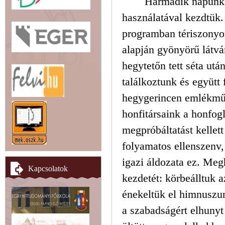
Harmadik napunkat
használatával kezdtük.
programban tériszonyo
alapján gyönyörű látvá
hegytetőn tett séta utá
találkoztunk és együtt 
hegygerincen emlékműv
honfitársaink a honfog
megpróbáltatást kellett
folyamatos ellenszenv
igazi áldozata ez. Me
Kapcsolatok
kezdetét: körbeálltuk 
énekeltük el himnuszu
a szabadságért elhunyt