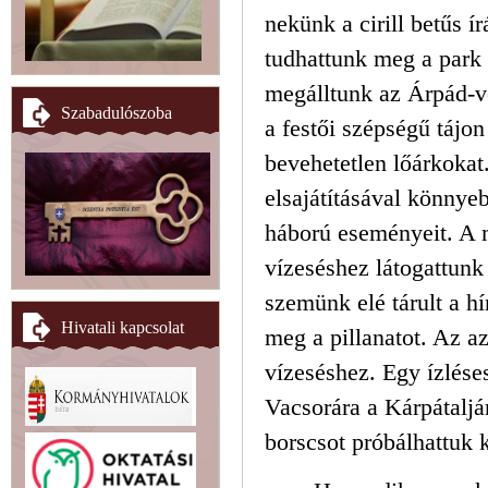
nekünk a cirill betűs í
tudhattunk meg a park 
megálltunk az Árpád-
Szabadulószoba
a festői szépségű tájo
bevehetetlen lőárkokat.
elsajátításával könnye
háború eseményeit. A 
vízeséshez látogattunk
szemünk elé tárult a h
Hivatali kapcsolat
meg a pillanatot. Az az
vízeséshez. Egy ízléses
Vacsorára a Kárpátalján
borscsot próbálhattuk k