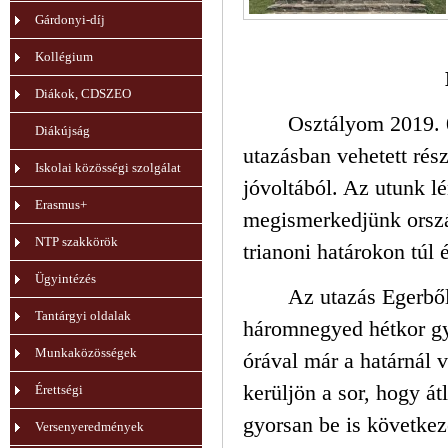
Gárdonyi-díj
Kollégium
Diákok, CDSZEO
Osztályom 2019. 0
Diákújság
utazásban vehetett rés
Iskolai közösségi szolgálat
jóvoltából. Az utunk l
Erasmus+
megismerkedjünk ország
NTP szakkörök
trianoni határokon túl
Ügyintézés
Az utazás Egerből,
Tantárgyi oldalak
háromnegyed hétkor gy
Munkaközösségek
órával már a határnál 
kerüljön a sor, hogy á
Érettségi
gyorsan be is következ
Versenyeredmények