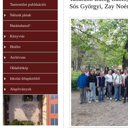
Tantestület publikációi
Sós Györgyi, Zay Noém
Nálunk jártak
Határtalanul!
Könyvtár
Hitélet
Archívum
Oldaltérkép
Iskolai űrlapkitöltő
Alapítványok