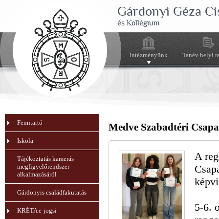
Gárdonyi Géza Ci
és Kollégium
Intézményünk
Tanév helyi r
Fenntartó
Medve Szabadtéri Csapa
Iskola
A reg
Tájékoztatás kamerás
megfigyelőrendszer
Csapa
alkalmazásáról
képvi
Gárdonyis családfakutatás
5-6. 
KRÉTA e-jogsi