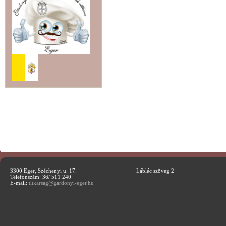
3300 Eger, Széchenyi u. 17.
Lábléc szöveg 2
Telefonszám: 36/ 511 240
E-mail:
titkarsag@gardonyi-eger.hu