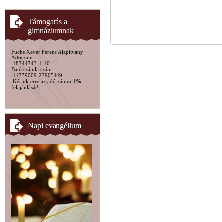
Támogatás a
gimnáziumnak
Fuchs Xavér Ferenc Alapítvány
Adószám:
18744743-1-10
Bankszámla szám:
11739009-23905449
Kérjük erre az adószámra
1%
felajánlását!
Napi evangélium