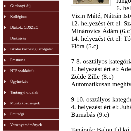
rango
Gárdonyi-díj
6. he
Vizin Máté, Nátrán Ist
Kollégium
12. helyezést ért el: S
Diákok, CDSZEO
Minárovics Ádám (6.c
14. helyezést ért el: 
Diákújság
Flóra (5.c)
Iskolai közösségi szolgálat
Erasmus+
7-8. osztályos kategór
1. helyezést ért el: A
NTP szakkörök
Zölde Zille (8.c)
Ügyintézés
Automatikusan meghívá
Tantárgyi oldalak
9-10. osztályos kategó
Munkaközösségek
4. helyezést ért el: Ju
Barnabás (9.c)
Érettségi
Versenyeredmények
Tanáraik: Balog Ildikó