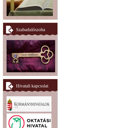
Szabadulószoba
Hivatali kapcsolat