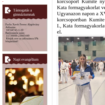
korcsoport Kumite ny
Kata formagyakorlat ve
Támogatás a
Ugyanazon napon a XV
gimnáziumnak
korcsoportban Kumite
I., Kata formagyakorla
Fuchs Xavér Ferenc Alapítvány
Adószám:
18744743-1-10
el.
Bankszámla szám:
11739009-23905449
Kérjük erre az adószámra
1%
felajánlását!
Napi evangélium