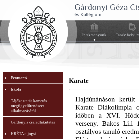
Gárdonyi Géza Ci
és Kollégium
Intézményünk
Tanév helyi r
Fenntartó
Karate
Iskola
Hajdúnánáson került
Tájékoztatás kamerás
megfigyelőrendszer
Karate Diákolimpia o
alkalmazásáról
időben a XVI. Hódo
verseny. Bakos Lili 
Gárdonyis családfakutatás
osztályos tanuló eredm
KRÉTA e-jogsi