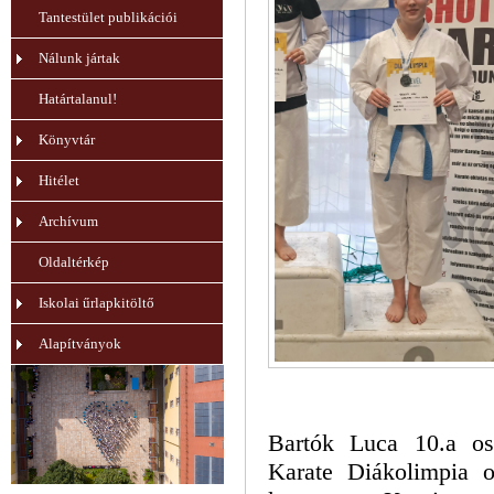
Tantestület publikációi
Nálunk jártak
Határtalanul!
Könyvtár
Hitélet
Archívum
Oldaltérkép
Iskolai űrlapkitöltő
Alapítványok
Bartók Luca 10.a os
Karate Diákolimpia o