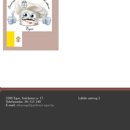
3300 Eger, Széchenyi u. 17.
Lábléc szöveg 2
Telefonszám: 36/ 511 240
E-mail:
titkarsag@gardonyi-eger.hu