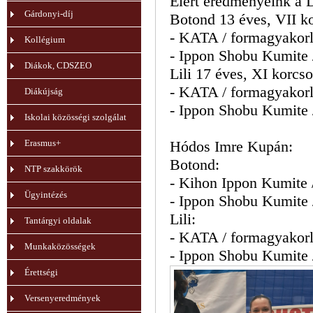
Elért eredményeink a 
Gárdonyi-díj
Botond 13 éves, VII ko
- KATA / formagyakorla
Kollégium
- Ippon Shobu Kumite /
Diákok, CDSZEO
Lili 17 éves, XI korcso
- KATA / formagyakorla
Diákújság
- Ippon Shobu Kumite /
Iskolai közösségi szolgálat
Erasmus+
Hódos Imre Kupán:
Botond:
NTP szakkörök
- Kihon Ippon Kumite /
Ügyintézés
- Ippon Shobu Kumite /
Lili:
Tantárgyi oldalak
- KATA / formagyakorla
Munkaközösségek
- Ippon Shobu Kumite /
Érettségi
Versenyeredmények