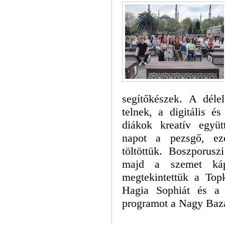
segítőkészek. A déle
telnek, a digitális 
diákok kreatív együt
napot a pezsgő, eze
töltöttük. Boszporusz
majd a szemet kápr
megtekintettük a Top
Hagia Sophiát és a B
programot a Nagy Bazá