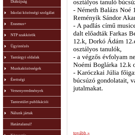
osztályos tanuló búcsú
Diákújság
- Németh Balázs Noé 12
Iskolai közösségi szolgálat
Reményik Sándor Akar
Erasmus+
- A padlás című music
dalt előadták Farkas B
NTP szakkörök
12.k, Dorkó Ádám 12.
Ügyintézés
osztályos tanulók,
- a végzős évfolyam n
Tantárgyi oldalak
Noémi Boglárka 12.k o
Munkaközösségek
- Karóczkai Júlia főig
búcsúzó gondolatait, va
Érettségi
jutalmakat.
Versenyeredmények
Tantestület publikációi
Nálunk jártak
Határtalanul!
tovább »