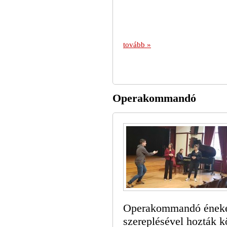
tovább »
Operakommandó
Operakommandó énekes
szereplésével hozták k