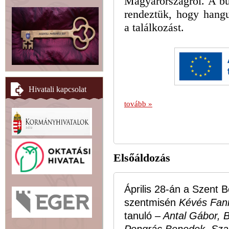
Magyarországról. A b
rendeztük, hogy hang
a találkozást.
Hivatali kapcsolat
tovább »
Elsőáldozás
Április 28-án a Szent
szentmisén
Kévés Fan
tanuló
– Antal Gábor, B