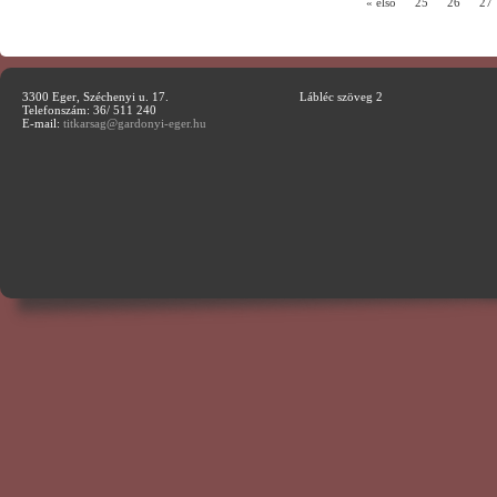
« első
25
26
27
3300 Eger, Széchenyi u. 17.
Lábléc szöveg 2
Telefonszám: 36/ 511 240
E-mail:
titkarsag@gardonyi-eger.hu