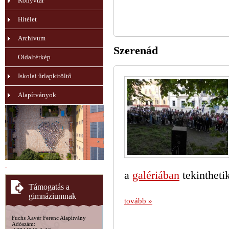
Könyvtár
Hitélet
Archívum
Szerenád
Oldaltérkép
Iskolai űrlapkitöltő
Alapítványok
a
galériában
tekintheti
Támogatás a
gimnáziumnak
tovább »
Fuchs Xavér Ferenc Alapítvány
Adószám: