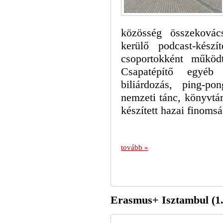
közösség összekovác
kerülő podcast-készí
csoportokként működ
Csapatépítő egyéb 
biliárdozás, ping-po
nemzeti tánc, könyvtár
készített hazai finom
tovább »
Erasmus+ Isztambul (1.