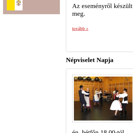
Az eseményről készült
meg.
tovább »
Népviselet Napja
én, hétfőn 18.00-tól.