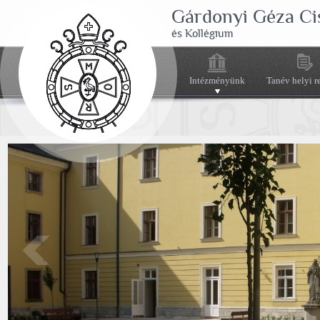
Gárdonyi Géza Ci
és Kollégium
Intézményünk
Tanév helyi r