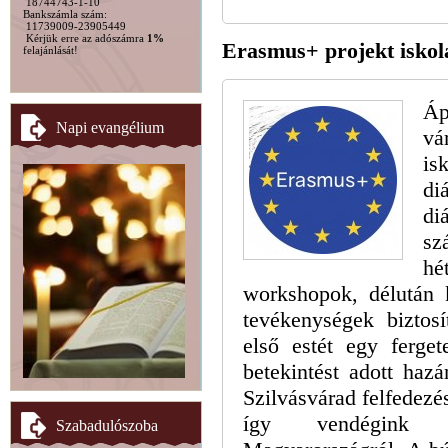
18744743-1-10
Bankszámla szám:
11739009-23905449
Kérjük erre az adószámra
1%
Erasmus+ projekt isko
felajánlását!
Áp
Napi evangélium
v
is
di
di
sz
hé
workshopok, délután 
tevékenységek biztosí
első estét egy ferget
betekintést adott haz
Szilvásvárad felfedezés
így vendégink 
Szabadulószoba