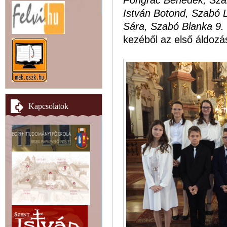
Pongrác Benedek, Szab
István Botond, Szabó Lo
Sára, Szabó Blanka 9.
kezéből az első áldozá
Kapcsolatok