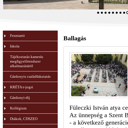
Fenntartó
Ballagás
Iskola
Tájékoztatás kamerás
megfigyelőrendszer
alkalmazásáról
Gárdonyis családfakutatás
KRÉTA e-jogsi
Gárdonyi-díj
Füleczki István atya ce
Kollégium
Az ünnepség a Szent B
Diákok, CDSZEO
- a következő generáci