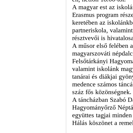
A magyar est az iskol
Erasmus program része
keretében az iskolánkb
partneriskola, valamint
résztvevői is hivatalos
A műsor első felében a
magyarszováti népdalcs
Felsőtárkányi Hagyomá
valamint iskolánk mag
tanárai és diákjai gyö
medence számos táncábó
száz fős közönségnek.
A táncházban Szabó Dá
Hagyományőrző Néptánc
együttes tagjai minden
Hálás köszönet a remek